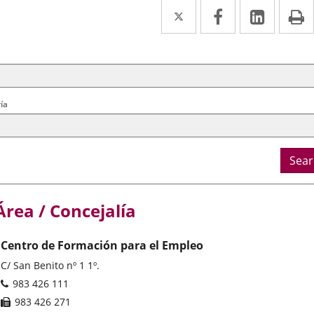
Twitter
Enlace
Facebook
Enlace
Linked
Enlace
P
a
a
a
arch
ral
una
una
una
ria
aplicación
aplicación
aplica
externa.
externa.
extern
ía
Sear
Área / Concejalía
Centro de Formación para el Empleo
Postal
C/ San Benito nº 1 1º.
address
Phones
983 426 111
Fax
983 426 271