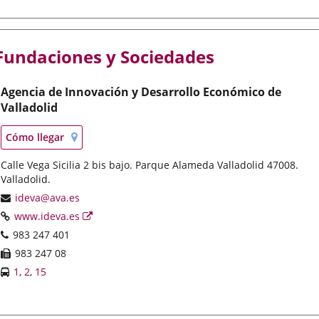
Fundaciones y Sociedades
Agencia de Innovación y Desarrollo Económico de
Valladolid
Localización
Enlace
Cómo llegar
en
a
mapa
Postal
Calle Vega Sicilia 2 bis bajo. Parque Alameda Valladolid 47008.
una
address
Valladolid.
aplicación
externa.
Email
ideva@ava.es
Web
Enlace
www.ideva.es
a
Phones
983 247 401
una
Fax
983 247 08
aplicación
Líneas
Enlace
Enlace
Enlace
1
,
2
,
15
externa.
-
a
a
a
Bus
una
una
una
aplicación
aplicación
aplicación