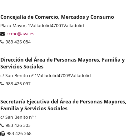
Concejalía de Comercio, Mercados y Consumo
Postal
Plaza Mayor, 1
Valladolid
47001
Valladolid
address
Email
ccmc@ava.es
Phones
983 426 084
Dirección del Área de Personas Mayores, Familia y
Servicios Sociales
Postal
c/ San Benito nº 1
Valladolid
47003
Valladolid
address
Phones
983 426 097
Secretaría Ejecutiva del Área de Personas Mayores,
Familia y Servicios Sociales
Postal
c/ San Benito nº 1
address
Phones
983 426 303
Fax
983 426 368