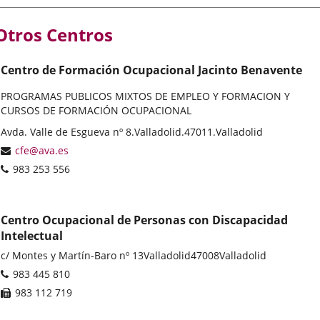
externa.
externa.
externa.
Otros Centros
Centro de Formación Ocupacional Jacinto Benavente
PROGRAMAS PUBLICOS MIXTOS DE EMPLEO Y FORMACION Y
CURSOS DE FORMACIÓN OCUPACIONAL
Postal
Avda. Valle de Esgueva nº 8.
Valladolid.
47011.
Valladolid
address
Email
cfe@ava.es
Phones
983 253 556
Centro Ocupacional de Personas con Discapacidad
Intelectual
Postal
c/ Montes y Martín-Baro nº 13
Valladolid
47008
Valladolid
address
Phones
983 445 810
Fax
983 112 719