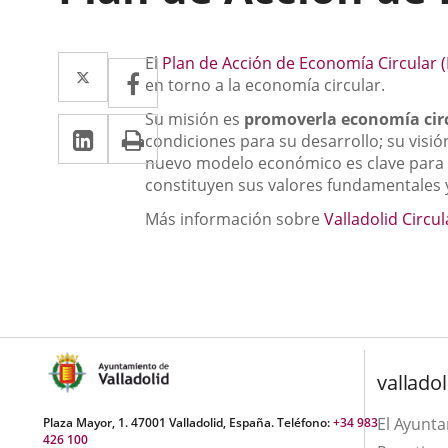
Descripción
Twitter
Enlace
El
Plan de Acción de Economía Circular 
Facebook
Enlace
en torno a la economía circular.
a
a
Su misión es
promover
la economía ci
Linkedin
Enlace
Print
una
una
condiciones para su desarrollo; su visió
a
nuevo modelo económico es clave para se
aplicación
aplicación
constituyen sus valores fundamentales y 
una
externa.
externa.
Más información sobre
Valladolid Circu
aplicación
externa.
valladol
El Ayunt
Plaza Mayor, 1. 47001 Valladolid, España. Teléfono:
+34 983
426 100