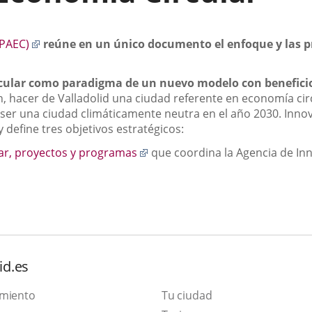
Enlace
(PAEC)
reúne en un único documento el enfoque y las p
a
una
rcular como paradigma de un nuevo modelo con beneficio
aplicación
n, hacer de Valladolid una ciudad referente en economía cir
externa.
r una ciudad climáticamente neutra en el año 2030. Innovac
define tres objetivos estratégicos:
Enlace
lar, proyectos y programas
que coordina la Agencia de Inn
a
una
aplicación
externa.
id.es
amiento
Tu ciudad