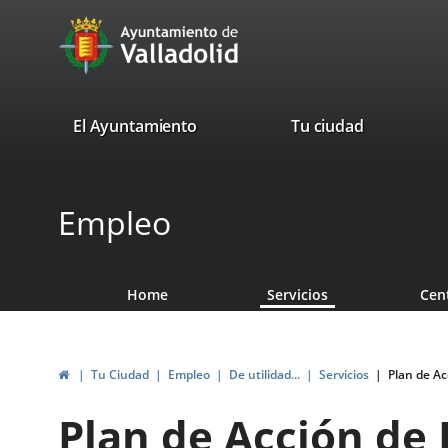
Portal
Jump to content
avaTop
Web
del
Ayuntamiento
valladolid.es
El Ayuntamiento
Tu ciudad
de
Valladolid
Empleo
Home
Servicios
Cen
Home
Tu Ciudad
Empleo
De utilidad...
Servicios
Plan de Ac
Plan de Acción de