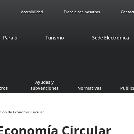
Accesibilidad
Trabaja con nosotros
Contac
This
Li
Para ti
Turismo
Sede Electrónica
link
to
will
ex
open
ap
in
a
pop-
Ayudas y
up
tros
subvenciones
Normativas
Public
window.
ción de Economía Circular
 Economía Circular