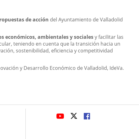
ropuestas de acción
del Ayuntamiento de Valladolid
s económicos, ambientales y sociales
y facilitar las
cular, teniendo en cuenta que la transición hacia un
ión, sostenibilidad, eficiencia y competitividad
ovación y Desarrollo Económico de Valladolid, IdeVa.
avaHeaderSocial
LINK
LINK
LINK
TO
TO
TO
EXTERNAL
EXTERNAL
EXTERNAL