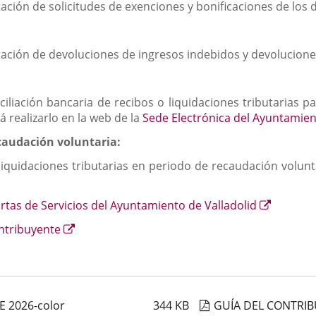
tación de solicitudes de exenciones y bonificaciones de los 
itación de devoluciones de ingresos indebidos y devolucione
ciliación bancaria de recibos o liquidaciones tributarias 
á realizarlo en la web de la
Sede Electrónica del Ayuntamie
caudación voluntaria:
iquidaciones tributarias en periodo de recaudación volunt
ace
Enlace
rtas de Servicios del Ayuntamiento de Valladolid
a
cación
Enlace
ontribuyente
una
rna.
a
aplicaci
una
externa.
aplicación
externa.
 2026-color
344
KB
GUÍA DEL CONTRIB