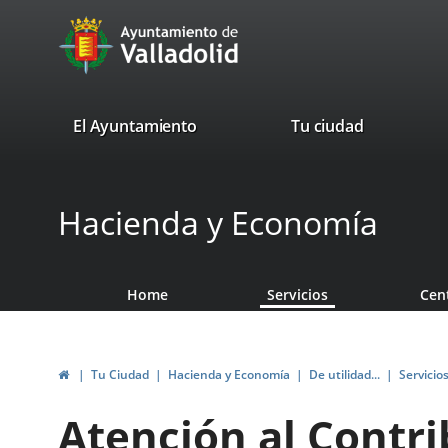
Portal
Jump to content
avaTop
Web
del
Ayuntamiento
valladolid.es
El Ayuntamiento
Tu ciudad
de
Valladolid
Hacienda y Economía
Home
Servicios
Cen
Home
Tu Ciudad
Hacienda y Economía
De utilidad...
Servicio
Atención al Contr