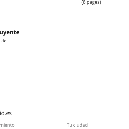
(8 pages)
buyente
o de
id.es
amiento
Tu ciudad