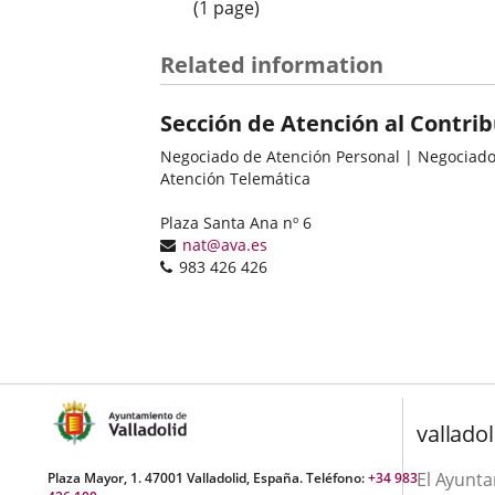
(1 page)
Related information
Sección de Atención al Contri
Negociado de Atención Personal | Negociad
Atención Telemática
Postal
Plaza Santa Ana nº 6
address
Email
nat@ava.es
Phones
983 426 426
valladol
El Ayunt
Plaza Mayor, 1. 47001 Valladolid, España. Teléfono:
+34 983