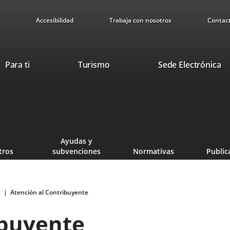
Accesibilidad
Trabaja con nosotros
Contac
This
Li
Para ti
Turismo
Sede Electrónica
link
to
will
ex
open
ap
in
a
pop-
Ayudas y
up
tros
subvenciones
Normativas
Public
window.
s
Atención al Contribuyente
ibuyente