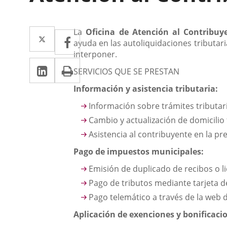
Descripción
Twitter
Enlace
La
Oficina de Atención al Contribuy
Facebook
Enlace
ayuda en las autoliquidaciones tributar
a
a
interponer.
Linkedin
Enlace
Print
una
una
SERVICIOS QUE SE PRESTAN
a
aplicación
aplicación
Información y asistencia tributaria:
una
externa.
externa.
Información sobre trámites tributar
aplicación
Cambio y actualización de domicilio 
externa.
Asistencia al contribuyente en la pr
Pago de impuestos municipales:
Emisión de duplicado de recibos o l
Pago de tributos mediante tarjeta d
Pago telemático a través de la web 
Aplicación de exenciones y bonificacio