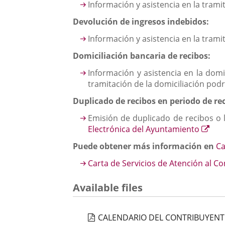
Información y asistencia en la trami
Devolución de ingresos indebidos:
Información y asistencia en la tram
Domiciliación bancaria de recibos:
Información y asistencia en la domi
tramitación de la domiciliación podr
Duplicado de recibos en periodo de re
Emisión de duplicado de recibos o l
Enl
Electrónica del Ayuntamiento
a
Puede obtener más información en
Ca
una
apli
Carta de Servicios de Atención al C
exte
Available files
CALENDARIO DEL CONTRIBUYENTE