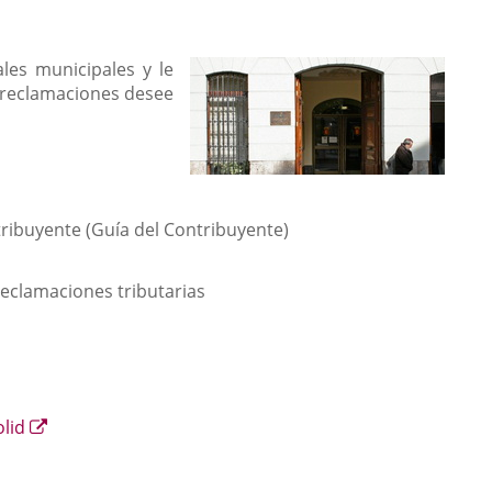
les municipales y le
y reclamaciones desee
tribuyente (Guía del Contribuyente)
reclamaciones tributarias
Enlace
olid
a
una