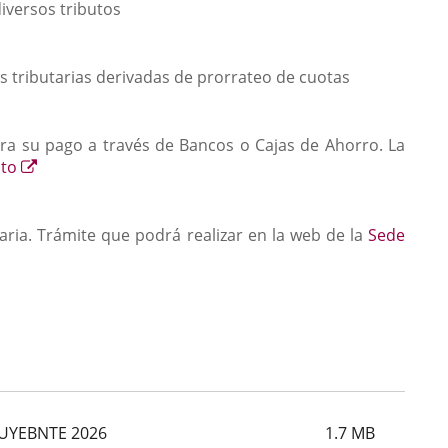
aplicación
diversos tributos
externa.
s tributarias derivadas de prorrateo de cuotas
para su pago a través de Bancos o Cajas de Ahorro. La
Enlace
nto
a
una
aplicación
aria. Trámite que podrá realizar en la web de la
Sede
externa.
ón
UYEBNTE 2026
1.7
MB