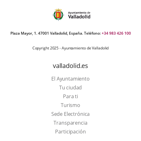
Plaza Mayor, 1. 47001 Valladolid, España. Teléfono:
+34 983 426 100
Copyright 2025 - Ayuntamiento de Valladolid
valladolid.es
El Ayuntamiento
Tu ciudad
Para ti
This
Turismo
link
Link
Sede Electrónica
will
to
Transparencia
open
external
Participación
in
application.