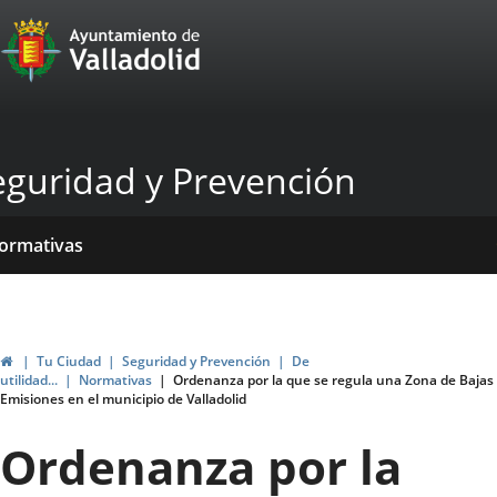
Portal
Jump to content
Web
del
Ayuntamiento
eguridad y Prevención
de
Valladolid
ome
rvicios
entros
ormativas
blicaciones
ticias
Home
Tu Ciudad
Seguridad y Prevención
De
utilidad...
Normativas
Ordenanza por la que se regula una Zona de Bajas
Emisiones en el municipio de Valladolid
Ordenanza por la