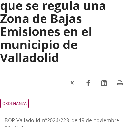
que se regula una
Zona de Bajas
Emisiones en el
municipio de
Valladolid
Twitter
Enlace
Facebook
Enlace
Linked
Enlace
P
a
a
a
una
una
una
Tipo
ORDENANZA
de
aplicación
aplicación
aplica
normativa
Referencia
externa.
externa.
extern
BOP Valladolid
nº
2024/223
, de 19 de noviembre
boletin