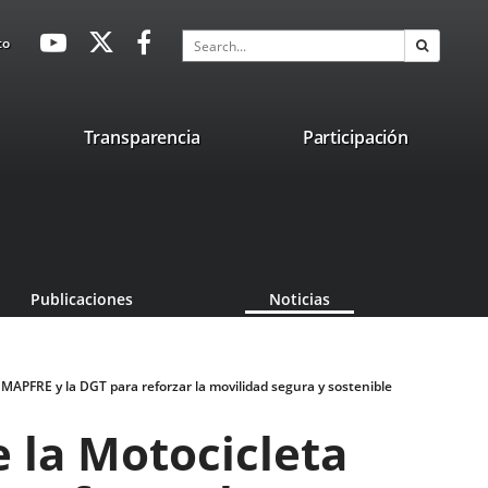
avaHeaderSocial
Link
Link
Link
Search
to
Search
to
to
to
external
external
external
application.
application.
application.
nk
Transparencia
Participación
ternal
plication.
Publicaciones
Noticias
 MAPFRE y la DGT para reforzar la movilidad segura y sostenible
e la Motocicleta