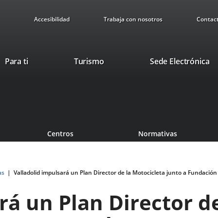
Accesibilidad
Trabaja con nosotros
Contac
This
Li
Para ti
Turismo
Sede Electrónica
link
to
will
ex
open
ap
in
a
pop-
Centros
Normativas
up
window.
as
Valladolid impulsará un Plan Director de la Motocicleta junto a Fundación
rá un Plan Director d