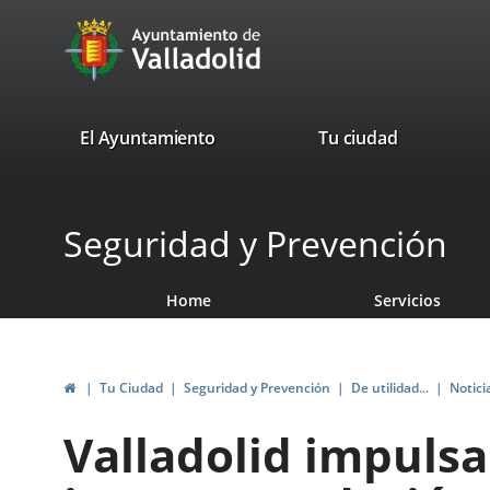
Portal
Jump to content
avaTop
Web
del
Ayuntamiento
valladolid.es
El Ayuntamiento
Tu ciudad
de
Valladolid
Seguridad y Prevención
Home
Servicios
Home
Tu Ciudad
Seguridad y Prevención
De utilidad...
Notici
Valladolid impulsa