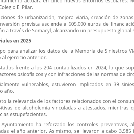
untamiento actuará en cinco nuevos entornos escolares: N
olegio El Pilar.
ciones de urbanización, mejora viaria, creación de zona
inversión prevista asciende a 605.000 euros de financiac
León a través de Somacyl, alcanzando un presupuesto global 
viales en 2025
o para analizar los datos de la Memoria de Siniestros Vi
al ejercicio anterior.
tados frente a los 204 contabilizados en 2024, lo que su
ctores psicofísicos y con infracciones de las normas de cir
lmente vulnerables, estuvieron implicados en 39 siniest
do año.
 la relevancia de los factores relacionados con el consum
itivas de alcoholemia vinculadas a atestados, mientras q
cias estupefacientes.
 Ayuntamiento ha reforzado los controles preventivos, a
zadas el año anterior. Asimismo, se llevaron a cabo 3.585