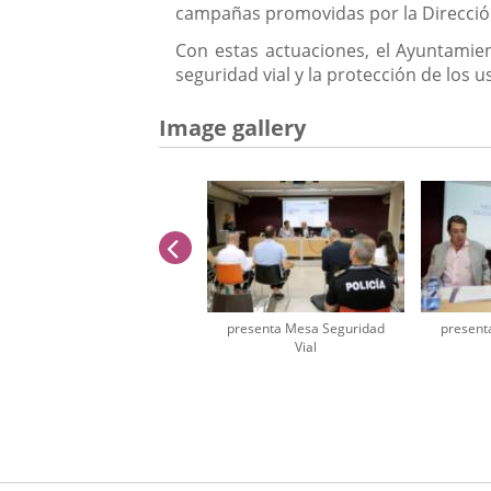
campañas promovidas por la Dirección 
Con estas actuaciones, el Ayuntamien
seguridad vial y la protección de los 
Image gallery
previus
presenta Mesa Seguridad
present
Vial
Number
of
sliders:
2