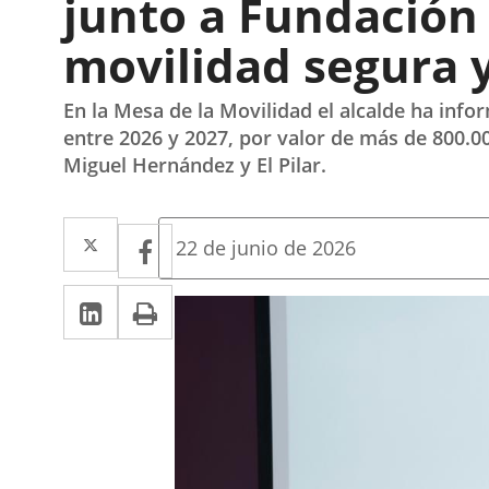
junto a Fundación 
movilidad segura y
En la Mesa de la Movilidad el alcalde ha in
entre 2026 y 2027, por valor de más de 800.0
Miguel Hernández y El Pilar.
Twitter
Enlace
Facebook
Enlace
Fecha
22 de junio de 2026
de
a
a
la
Linkedin
Enlace
Print
una
noticia
una
a
aplicación
aplicación
una
externa.
externa.
aplicación
externa.