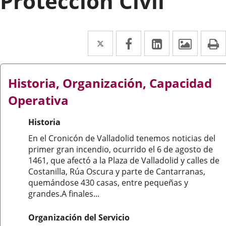
Protección Civil
Twitter
Enlace
Facebook
Enlace
Linkedin
Enlace
Image
P
a
a
a
una
una
una
Historia, Organización, Capacidad
aplicación
aplicación
aplicación
Operativa
externa.
externa.
externa.
Historia
En el Cronicón de Valladolid tenemos noticias del
primer gran incendio, ocurrido el 6 de agosto de
1461, que afectó a la Plaza de Valladolid y calles de
Costanilla, Rúa Oscura y parte de Cantarranas,
quemándose 430 casas, entre pequeñas y
grandes.A finales...
Organización del Servicio