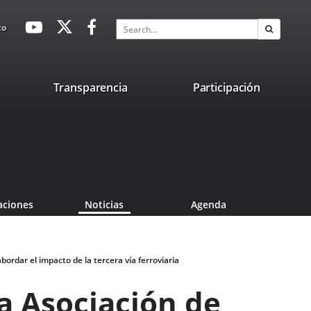
avaHeaderSocial
Link
Link
Link
Search
to
Search
to
to
to
external
external
external
application.
application.
application.
nk
Transparencia
Participación
ternal
plication.
aciones
Noticias
Agenda
ordar el impacto de la tercera vía ferroviaria
a Asociación de