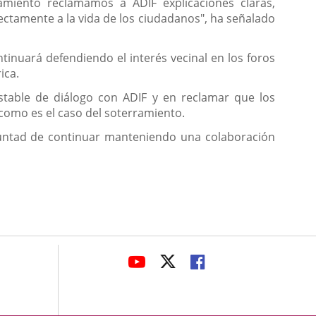
miento reclamamos a ADIF explicaciones claras,
ectamente a la vida de los ciudadanos", ha señalado
ntinuará defendiendo el interés vecinal en los foros
ica.
stable de diálogo con ADIF y en reclamar que los
 como es el caso del soterramiento.
oluntad de continuar manteniendo una colaboración
avaHeaderSocial
LINK
LINK
LINK
TO
TO
TO
EXTERNAL
EXTERNAL
EXTERNAL
APPLICATION.
APPLICATION.
APPLICATION.