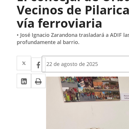
Vecinos de Pilaric
vía ferroviaria
• José Ignacio Zarandona trasladará a ADIF l
profundamente al barrio.
Twitter
Enlace
Facebook
Enlace
Fecha
22 de agosto de 2025
de
a
a
la
Linkedin
Enlace
Print
una
noticia
una
a
aplicación
aplicación
una
externa.
externa.
aplicación
externa.