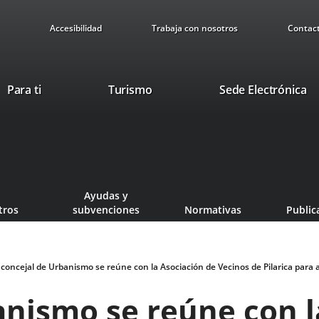
Accesibilidad
Trabaja con nosotros
Contac
This
Li
Para ti
Turismo
Sede Electrónica
link
to
will
ex
open
ap
in
a
pop-
Ayudas y
up
tros
subvenciones
Normativas
Public
window.
 concejal de Urbanismo se reúne con la Asociación de Vecinos de Pilarica para ab
anismo se reúne con l