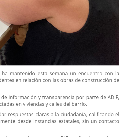
na, ha mantenido esta semana un encuentro con la
dentes en relación con las obras de construcción de
a de información y transparencia por parte de ADIF,
tadas en viviendas y calles del barrio.
r respuestas claras a la ciudadanía, calificando el
mente desde instancias estatales, sin un contacto