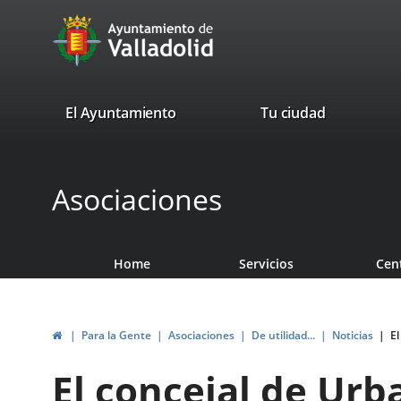
Portal
Jump to content
avaTop
Web
del
Ayuntamiento
valladolid.es
El Ayuntamiento
Tu ciudad
de
Valladolid
Asociaciones
Home
Servicios
Cen
Home
Para la Gente
Asociaciones
De utilidad...
Noticias
El
El concejal de Urb