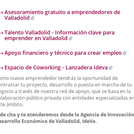
externa.
a
una
Asesoramiento gratuito a emprendedores de
aplicación
Enlace
Valladolid
externa.
a
una
Talento Valladolid - Información clave para
aplicación
Enlace
emprender en Valladolid
externa.
a
una
En
Apoyo financiero y técnico para crear empleo
aplicación
a
externa.
un
Enlace
Espacio de Coworking - Lanzadera Ideva
apl
a
ex
omo nuevo emprendedor tendrás la oportunidad de
una
aplicaci
ontrastar tu proyecto, desarrollo o puesta en marcha de tu
externa.
egocio a través de nuestra red de apoyo, que se basa en la
olaboración público privada con entidades especializadas e
ste ámbito.
ide cita y te atenderemos desde la Agencia de Innovación
esarrollo Económico de Valladolid, IdeVa.