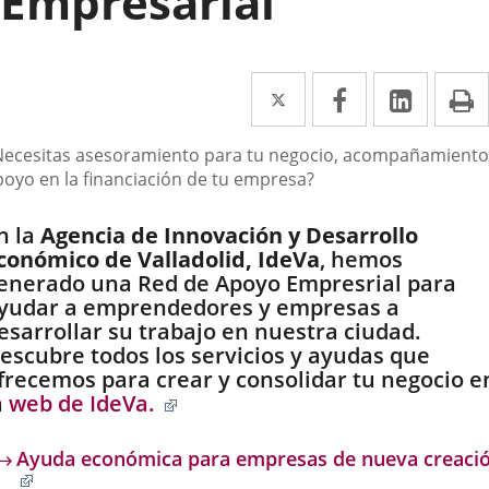
Empresarial
Twitter
Enlace
Facebook
Enlace
Linked
Enlace
P
a
a
a
escripción
Necesitas asesoramiento para tu negocio, acompañamiento
una
una
una
poyo en la financiación de tu empresa?
aplicación
aplicación
aplica
n la
Agencia de Innovación y Desarrollo
externa.
externa.
extern
conómico de Valladolid, IdeVa
, hemos
enerado una Red de Apoyo Empresrial para
yudar a emprendedores y empresas a
esarrollar su trabajo en nuestra ciudad.
escubre todos los servicios y ayudas que
frecemos para crear y consolidar tu negocio e
Enlace
a
web de IdeVa.
a
una
Ayuda económica para empresas de nueva creaci
aplicación
Enlace