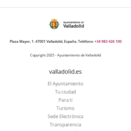
Plaza Mayor, 1. 47001 Valladolid, España. Teléfono:
+34 983 426 100
Copyright 2025 - Ayuntamiento de Valladolid
valladolid.es
El Ayuntamiento
Tu ciudad
Para ti
This
Turismo
link
Link
Sede Electrónica
will
to
Transparencia