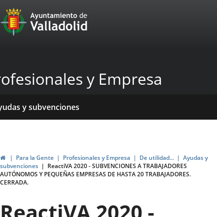
Portal
Jump to content
Web
del
Ayuntamiento
rofesionales y Empresa
de
Valladolid
ome
rvicios
entros
yudas y subvenciones
ormativas
blicaciones
ticias
genda
Home
Para la Gente
Profesionales y Empresa
De utilidad...
Ayudas y
subvenciones
ReactiVA 2020 - SUBVENCIONES A TRABAJADORES
AUTÓNOMOS Y PEQUEÑAS EMPRESAS DE HASTA 20 TRABAJADORES.
CERRADA.
ReactiVA 2020 -