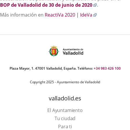
externa.
una
Enlace
BOP de Valladolid de 30 de junio de 2020
.
aplicación
a
Enlace
Más información en
ReactiVa 2020 | IdeVa
externa.
una
a
aplicación
una
externa.
aplicación
externa.
Plaza Mayor, 1. 47001 Valladolid, España. Teléfono:
+34 983 426 100
Copyright 2025 - Ayuntamiento de Valladolid
valladolid.es
El Ayuntamiento
Tu ciudad
Para ti