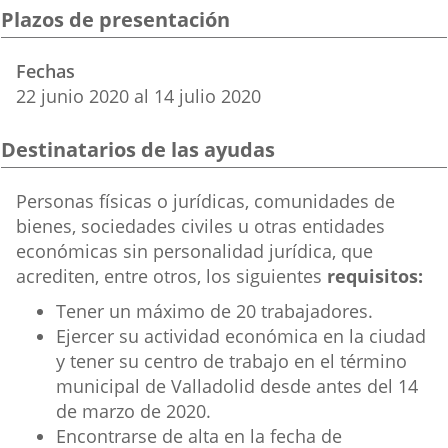
una
una
una
Plazos de presentación
aplicación
aplicación
aplica
Fechas
externa.
externa.
extern
22
junio
2020
al
14
julio
2020
Destinatarios de las ayudas
Destinatarios
Personas físicas o jurídicas, comunidades de
ayuda
bienes, sociedades civiles u otras entidades
económicas sin personalidad jurídica, que
acrediten, entre otros, los siguientes
requisitos:
Tener un máximo de 20 trabajadores.
Ejercer su actividad económica en la ciudad
y tener su centro de trabajo en el término
municipal de Valladolid desde antes del 14
de marzo de 2020.
Encontrarse de alta en la fecha de