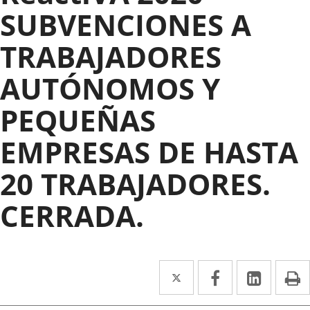
SUBVENCIONES A
TRABAJADORES
AUTÓNOMOS Y
PEQUEÑAS
EMPRESAS DE HASTA
20 TRABAJADORES.
CERRADA.
Twitter
Enlace
Facebook
Enlace
Linked
Enlace
P
a
a
a