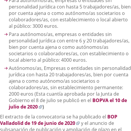
Para autónomos/as, empresas o entidades sin
personalidad jurídica con hasta 5 trabajadores/as, bien
por cuenta ajena o como autónomo/as societarios o
colaboradores/as, con establecimiento o local abierto
al público: 3000 euros.
Para autónomos/as, empresas o entidades sin
personalidad jurídica con entre 6 y 20 trabajadores/as,
bien por cuenta ajena o como autónomos/as
societarios o colaboradores/as, con establecimiento o
local abierto al público: 4000 euros.
Autónomos/as, Empresas o entidades sin personalidad
jurídica con hasta 20 trabajadores/as, bien por cuenta
ajena o como autónomo/as societarios o
colaboradores/as, sin establecimiento permanente:
2000 euros (Esta cuantía aprobada por la Junta de
Gobierno el 8 de julio se publicó en el
BOPVA el 10 de
Enlace
julio de 2020
)
a
El extracto de la convocatoria se ha publicado el
BOP
una
Enlace
Valladolid de 19 de junio de 2020
y el anuncio de
aplicación
a
subsanación de publicación y ampliación de plazo en el