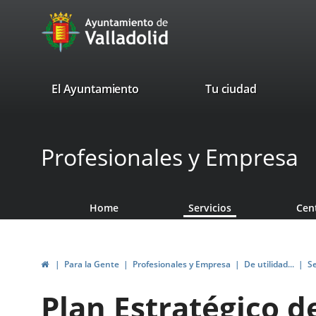
Portal
Jump to content
avaTop
Web
del
Ayuntamiento
valladolid.es
El Ayuntamiento
Tu ciudad
de
Valladolid
Profesionales y Empresa
Home
Servicios
Cen
Home
Para la Gente
Profesionales y Empresa
De utilidad...
Se
Plan Estratégico d