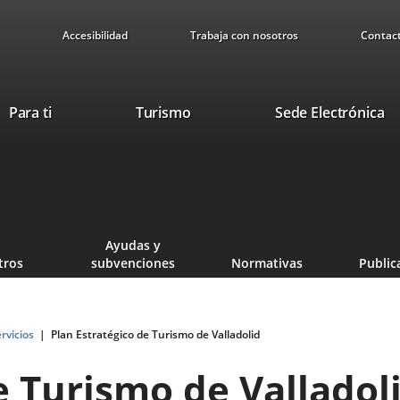
Accesibilidad
Trabaja con nosotros
Contac
This
Li
Para ti
Turismo
Sede Electrónica
link
to
will
ex
open
ap
in
a
pop-
Ayudas y
up
tros
subvenciones
Normativas
Public
window.
rvicios
Plan Estratégico de Turismo de Valladolid
e Turismo de Valladol