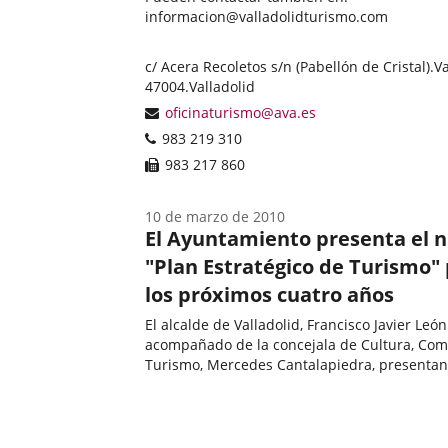
informacion@valladolidturismo.com
Categoría
Postal
c/ Acera Recoletos s/n (Pabellón de Cristal).
Va
address
47004.
Valladolid
Email
oficinaturismo@ava.es
Phones
983 219 310
Fax
983 217 860
10 de marzo de 2010
El Ayuntamiento presenta el 
"Plan Estratégico de Turismo"
los próximos cuatro años
El alcalde de Valladolid, Francisco Javier León
acompañado de la concejala de Cultura, Com
Turismo, Mercedes Cantalapiedra, presentan
esta tarde en el Museo de la Ciencia el nuev
Fecha
Estratégico de Turismo de Valladolid 2010-201
de
la