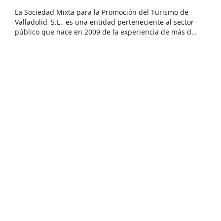
La Sociedad Mixta para la Promoción del Turismo de
Valladolid, S.L., es una entidad perteneciente al sector
público que nace en 2009 de la experiencia de más de
una década en la colaboración público-privada como
Categoría
estrategia de gestión de servicios turísticos...