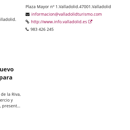
Categoría
Postal
Plaza Mayor nº 1.
Valladolid.
47001.
Valladolid
address
Email
informacion@valladolidturismo.com
lladolid.
Web
Enlace
http://www.info.valladolid.es
a
Phones
983 426 245
una
aplicación
externa.
nuevo
 para
 de la Riva,
ercio y
, presenta
o "Plan
4",...