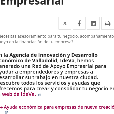
Empresarial
Twitter
Enlace
Facebook
Enlace
Linked
Enlace
P
a
a
a
escripción
Necesitas asesoramiento para tu negocio, acompañamiento
una
una
una
poyo en la financiación de tu empresa?
aplicación
aplicación
aplica
n la
Agencia de Innovación y Desarrollo
externa.
externa.
extern
conómico de Valladolid, IdeVa
, hemos
enerado una Red de Apoyo Empresrial para
yudar a emprendedores y empresas a
esarrollar su trabajo en nuestra ciudad.
escubre todos los servicios y ayudas que
frecemos para crear y consolidar tu negocio e
Enlace
a
web de IdeVa.
a
una
Ayuda económica para empresas de nueva creaci
aplicación
Enlace