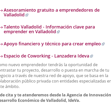
externa.
a
una
Asesoramiento gratuito a emprendedores de
aplicación
Enlace
Valladolid
externa.
a
una
Talento Valladolid - Información clave para
aplicación
Enlace
emprender en Valladolid
externa.
a
una
En
Apoyo financiero y técnico para crear empleo
aplicación
a
externa.
un
Enlace
Espacio de Coworking - Lanzadera Ideva
apl
a
ex
omo nuevo emprendedor tendrás la oportunidad de
una
aplicaci
ontrastar tu proyecto, desarrollo o puesta en marcha de tu
externa.
egocio a través de nuestra red de apoyo, que se basa en la
olaboración público privada con entidades especializadas e
ste ámbito.
ide cita y te atenderemos desde la Agencia de Innovación
esarrollo Económico de Valladolid, IdeVa.