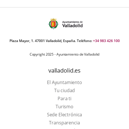
Plaza Mayor, 1. 47001 Valladolid, España. Teléfono:
+34 983 426 100
Copyright 2025 - Ayuntamiento de Valladolid
valladolid.es
El Ayuntamiento
Tu ciudad
Para ti
This
Turismo
link
Link
Sede Electrónica
will
to
Transparencia