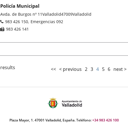
Policía Municipal
Postal
Avda. de Burgos nº 11
Valladolid
47009
Valladolid
address
Phones
983 426 150
Emergencias 092
Fax
983 426 141
 results
<<
< previous
2
3
4
5
6
next >
Plaza Mayor, 1. 47001 Valladolid, España. Teléfono:
+34 983 426 100