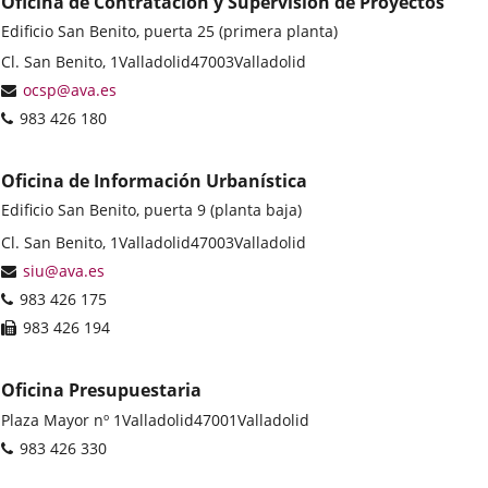
Oficina de Contratación y Supervisión de Proyectos
Edificio San Benito, puerta 25 (primera planta)
Postal
Cl. San Benito, 1
Valladolid
47003
Valladolid
address
Email
ocsp@ava.es
Phones
983 426 180
Oficina de Información Urbanística
Edificio San Benito, puerta 9 (planta baja)
Postal
Cl. San Benito, 1
Valladolid
47003
Valladolid
address
Email
siu@ava.es
Phones
983 426 175
Fax
983 426 194
Oficina Presupuestaria
Postal
Plaza Mayor nº 1
Valladolid
47001
Valladolid
address
Phones
983 426 330