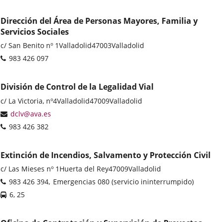
Dirección del Área de Personas Mayores, Familia y
Servicios Sociales
Postal
c/ San Benito nº 1
Valladolid
47003
Valladolid
address
Phones
983 426 097
División de Control de la Legalidad Vial
Postal
c/ La Victoria, nº4
Valladolid
47009
Valladolid
address
Email
dclv@ava.es
Phones
983 426 382
Extinción de Incendios, Salvamento y Protección Civil
Postal
c/ Las Mieses nº 1
Huerta del Rey
47009
Valladolid
address
Phones
983 426 394
Emergencias 080 (servicio ininterrumpido)
Líneas
6, 25
-
Bus