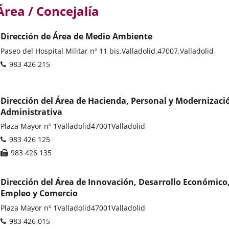
Área / Concejalía
Dirección de Área de Medio Ambiente
Postal
Paseo del Hospital Militar nº 11 bis.
Valladolid.
47007.
Valladolid
address
Phones
983 426 215
Dirección del Área de Hacienda, Personal y Modernizaci
Administrativa
Postal
Plaza Mayor nº 1
Valladolid
47001
Valladolid
address
Phones
983 426 125
Fax
983 426 135
Dirección del Área de Innovación, Desarrollo Económico
Empleo y Comercio
Postal
Plaza Mayor nº 1
Valladolid
47001
Valladolid
address
Phones
983 426 015