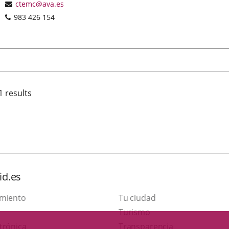
address
Email
ctemc@ava.es
Phones
983 426 154
1 results
id.es
amiento
Tu ciudad
This
Turismo
Link
link
trónica
Transparencia