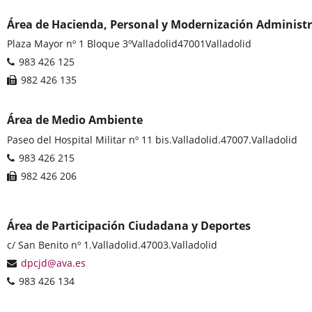
Área de Hacienda, Personal y Modernización Administr
Postal
Plaza Mayor nº 1 Bloque 3º
Valladolid
47001
Valladolid
address
Phones
983 426 125
Fax
982 426 135
Área de Medio Ambiente
Postal
Paseo del Hospital Militar nº 11 bis.
Valladolid.
47007.
Valladolid
address
Phones
983 426 215
Fax
982 426 206
Área de Participación Ciudadana y Deportes
Postal
c/ San Benito nº 1.
Valladolid.
47003.
Valladolid
address
Email
dpcjd@ava.es
Phones
983 426 134