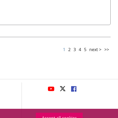
1
2
3
4
5
next >
>>
avaHeaderSocial
LINK
LINK
LINK
TO
TO
TO
EXTERNAL
EXTERNAL
EXTERNAL
APPLICATION.
APPLICATION.
APPLICATION.