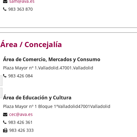
Email
sam@ava.es
Phones
983 363 870
Área / Concejalía
Área de Comercio, Mercados y Consumo
Postal
Plaza Mayor nº 1.
Valladolid.
47001.
Valladolid
address
Phones
983 426 084
Select the date
Select the date
Área de Educación y Cultura
Postal
Plaza Mayor nº 1 Bloque 1º
Valladolid
47001
Valladolid
address
Email
cec@ava.es
Phones
983 426 361
Fax
983 426 333