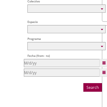
una
externa.
Colectivo
externa.
aplicación
externa.
Espacio
Programa
Fecha (
from
-
to
)
Location
Location
Search