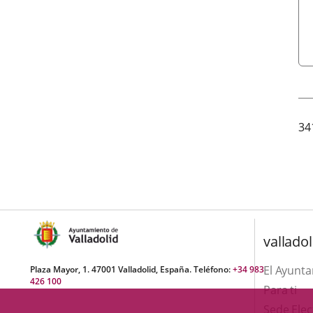
34
valladol
El Ayunt
Plaza Mayor, 1. 47001 Valladolid, España. Teléfono:
+34 983
426 100
Para ti
Sede Elec