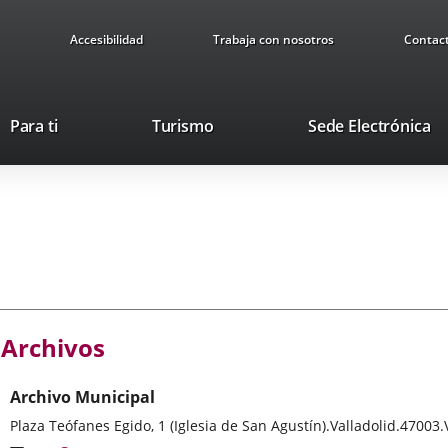
Accesibilidad
Trabaja con nosotros
Contac
This
Li
Para ti
Turismo
Sede Electrónica
link
to
will
ex
open
ap
in
a
pop-
up
window.
Archivos
Archivo Municipal
Postal
Plaza Teófanes Egido, 1 (Iglesia de San Agustín).
Valladolid.
47003.
address