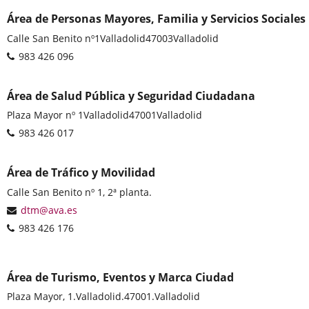
Área de Personas Mayores, Familia y Servicios Sociales
Postal
Calle San Benito nº1
Valladolid
47003
Valladolid
address
Phones
983 426 096
Área de Salud Pública y Seguridad Ciudadana
Postal
Plaza Mayor nº 1
Valladolid
47001
Valladolid
address
Phones
983 426 017
Área de Tráfico y Movilidad
Postal
Calle San Benito nº 1, 2ª planta.
address
Email
dtm@ava.es
Phones
983 426 176
Área de Turismo, Eventos y Marca Ciudad
Postal
Plaza Mayor, 1.
Valladolid.
47001.
Valladolid