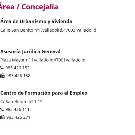
Área / Concejalía
Área de Urbanismo y Vivienda
Postal
Calle San Benito nº1.
Valladolid.
47003.
Valladolid
address
Asesoría Jurídica General
Postal
Plaza Mayor nº 1
Valladolid
47001
Valladolid
address
Phones
983 426 152
Fax
983 426 158
Centro de Formación para el Empleo
Postal
C/ San Benito nº 1 1º.
address
Phones
983 426 111
Fax
983 426 271