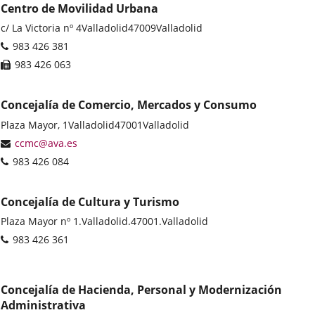
Centro de Movilidad Urbana
Postal
c/ La Victoria nº 4
Valladolid
47009
Valladolid
address
Phones
983 426 381
Fax
983 426 063
Concejalía de Comercio, Mercados y Consumo
Postal
Plaza Mayor, 1
Valladolid
47001
Valladolid
address
Email
ccmc@ava.es
Phones
983 426 084
Concejalía de Cultura y Turismo
Postal
Plaza Mayor nº 1.
Valladolid.
47001.
Valladolid
address
Phones
983 426 361
Concejalía de Hacienda, Personal y Modernización
Administrativa