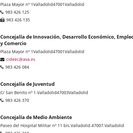
Postal
Plaza Mayor nº 1
Valladolid
47001
Valladolid
address
Phones
983 426 125
Fax
983 426 135
Concejalía de Innovación, Desarrollo Económico, Emple
y Comercio
Postal
Plaza Mayor nº 1
Valladolid
47001
Valladolid
address
Email
cideec@ava.es
Phones
983 426 084
Concejalía de Juventud
Postal
C/ San Benito nº 1.
Valladolid
47003
Valladolid
address
Phones
983 426 370
Concejalía de Medio Ambiente
Postal
Paseo del Hospital Militar nº 11 bis.
Valladolid.
47007.
Valladolid
address
Phones