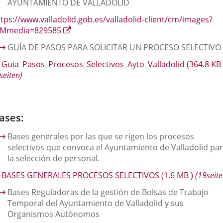
AYUNTAMIENTO DE VALLADOLID
ttps://www.valladolid.gob.es/valladolid-client/cm/images?
Enlace
dMmedia=829585
a
GUÍA DE PASOS PARA SOLICITAR UN PROCESO SELECTIVO
una
aplicación
Guia_Pasos_Procesos_Selectivos_Ayto_Valladolid
(364.8
KB
externa.
seiten)
ases:
Bases generales por las que se rigen los procesos
selectivos que convoca el Ayuntamiento de Valladolid pa
la selección de personal.
BASES GENERALES PROCESOS SELECTIVOS
(1.6
MB
)
(19seite
Bases Reguladoras de la gestión de Bolsas de Trabajo
Temporal del Ayuntamiento de Valladolid y sus
Organismos Autónomos