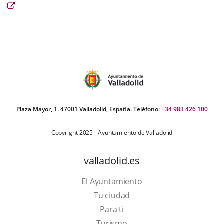
Enlace
a
una
aplicación
externa.
Plaza Mayor, 1. 47001 Valladolid, España. Teléfono:
+34 983 426 100
Copyright 2025 - Ayuntamiento de Valladolid
valladolid.es
El Ayuntamiento
Tu ciudad
Para ti
This
Turismo