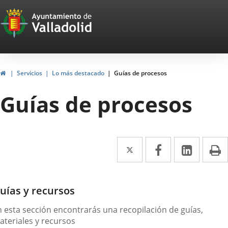
Portal
Jump to content
Web
del
Ayuntamiento
Home
Servicios
Lo más destacado
Guías de procesos
de
Guías de procesos
Valladolid
Twitter
Enlace
Facebook
Enlace
Linked
Enlace
P
a
a
a
una
una
una
escripción
uías y recursos
aplicación
aplicación
aplica
n esta sección encontrarás una recopilación de guías,
externa.
externa.
extern
ateriales y recursos