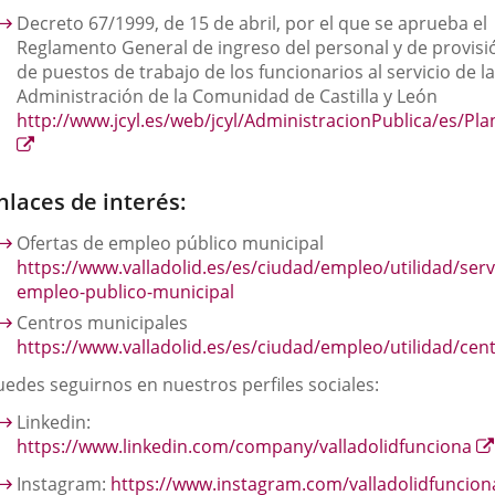
a
Decreto 67/1999, de 15 de abril, por el que se aprueba el
una
Reglamento General de ingreso del personal y de provisi
aplicación
de puestos de trabajo de los funcionarios al servicio de la
externa.
Administración de la Comunidad de Castilla y León
http://www.jcyl.es/web/jcyl/AdministracionPublica/es/P
Enlace
a
una
nlaces de interés:
aplicación
externa.
Ofertas de empleo público municipal
https://www.valladolid.es/es/ciudad/empleo/utilidad/serv
empleo-publico-municipal
Centros municipales
https://www.valladolid.es/es/ciudad/empleo/utilidad/cen
uedes seguirnos en nuestros perfiles sociales:
Linkedin:
https://www.linkedin.com/company/valladolidfunciona
Instagram:
https://www.instagram.com/valladolidfuncion