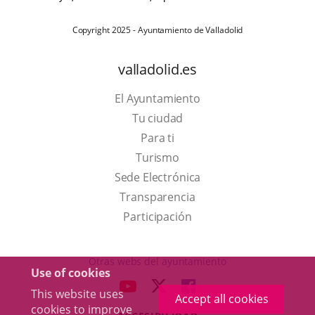
Copyright 2025 - Ayuntamiento de Valladolid
valladolid.es
El Ayuntamiento
Tu ciudad
Para ti
This
Turismo
link
Link
Sede Electrónica
will
to
Transparencia
open
external
Participación
in
application.
a
Otras webs del ayuntamiento
Use of cookies
pop-
aderSocial
LINK
LINK
LINK
This website uses
up
Accept all cookies
TO
TO
TO
cookies to improve
window.