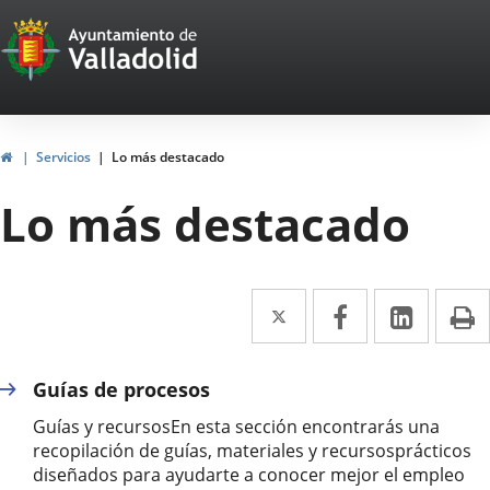
Portal
Jump to content
Web
del
Ayuntamiento
Home
Servicios
Lo más destacado
de
Lo más destacado
Valladolid
Twitter
Enlace
Facebook
Enlace
Linked
Enlace
P
a
a
a
una
una
una
Guías de procesos
aplicación
aplicación
aplica
Guías y recursosEn esta sección encontrarás una
externa.
externa.
extern
recopilación de guías, materiales y recursosprácticos
diseñados para ayudarte a conocer mejor el empleo