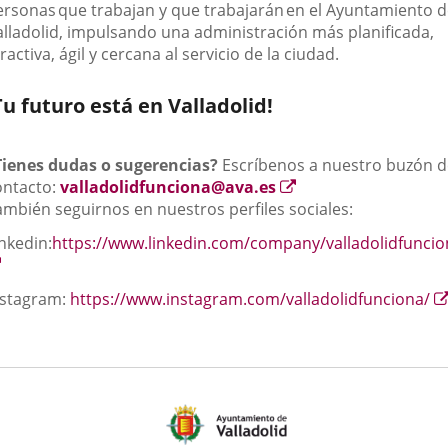
ersonas
que trabajan y que trabajarán
en el Ayuntamiento d
alladolid, impulsando una administración más planificada,
ractiva, ágil y cercana al servicio de la ciudad.
Tu futuro está en Valladolid!
Tienes dudas o sugerencias?
Escríbenos a nuestro buzón d
Enlace
ontacto:
valladolidfunciona@ava.es
a
ambién seguirnos en nuestros perfiles sociales:
una
nkedin:
https://www.linkedin.com/company/valladolidfuncio
aplicación
Enlace
externa.
a
nstagram:
https://www.instagram.com/valladolidfunciona/
una
aplicación
externa.