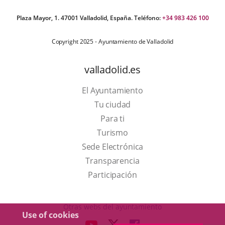
Plaza Mayor, 1. 47001 Valladolid, España. Teléfono:
+34 983 426 100
Copyright 2025 - Ayuntamiento de Valladolid
valladolid.es
El Ayuntamiento
Tu ciudad
Para ti
This
Turismo
link
Link
Sede Electrónica
will
to
Transparencia
open
external
Participación
in
application.
a
Otras webs del ayuntamiento
Use of cookies
pop-
aderSocial
LINK
LINK
LINK