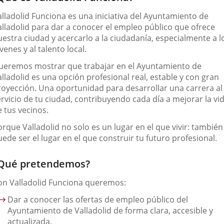
externa.
externa.
extern
alladolid Funciona es una iniciativa del Ayuntamiento de
alladolid para dar a conocer el empleo público que ofrece
uestra ciudad y acercarlo a la ciudadanía, especialmente a l
venes y al talento local.
ueremos mostrar que trabajar en el Ayuntamiento de
lladolid es una opción profesional real, estable y con gran
royección. Una oportunidad para desarrollar una carrera al
ervicio de tu ciudad, contribuyendo cada día a mejorar la vi
 tus vecinos.
rque Valladolid no solo es un lugar en el que vivir: también
ede ser el lugar en el que construir tu futuro profesional.
Qué pretendemos?
on Valladolid Funciona queremos:
Dar a conocer las ofertas de empleo público
del
Ayuntamiento de Valladolid de forma clara, accesible y
actualizada.