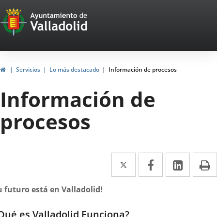
Portal
Jump to content
Web
del
Ayuntamiento
Home
Servicios
Lo más destacado
Información de procesos
de
Información de
Valladolid
procesos
Twitter
Enlace
Facebook
Enlace
Linked
Enlace
P
a
a
a
escripción
u futuro está en Valladolid!
una
una
una
aplicación
aplicación
aplica
Qué es Valladolid Funciona?