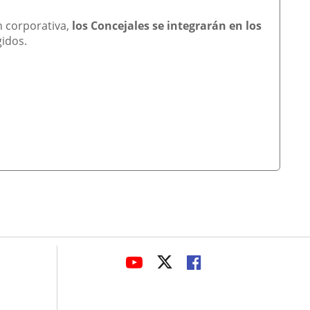
n corporativa,
los Concejales se integrarán en los
gidos.
avaHeaderSocial
LINK
LINK
LINK
TO
TO
TO
EXTERNAL
EXTERNAL
EXTERNAL