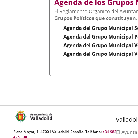
Agenda de los Grupos 
una
externa.
externa.
aplicación
El Reglamento Orgánico del Ayuntam
Grupos Políticos que constituyan
externa.
Agenda del Grupo Municipal So
Agenda del Grupo Municipal P
Agenda del Grupo Municipal V
Agenda del Grupo Municipal Va
valladol
El Ayunt
Plaza Mayor, 1. 47001 Valladolid, España. Teléfono:
+34 983
426 100