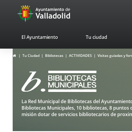
Portal
Jump to content
avaTop
Web
del
Ayuntamiento
valladolid.es
El Ayuntamiento
Tu ciudad
de
Home
Tu Ciudad
Bibliotecas
ACTIVIDADES
Visitas guiadas y fo
Valladolid
Bibliotecas
La Red Municipal de Bibliotecas del Ayuntamiento 
Top
Bibliotecas Municipales, 10 bibliotecas, 8 puntos 
misión dotar de servicios bibliotecarios de proxi