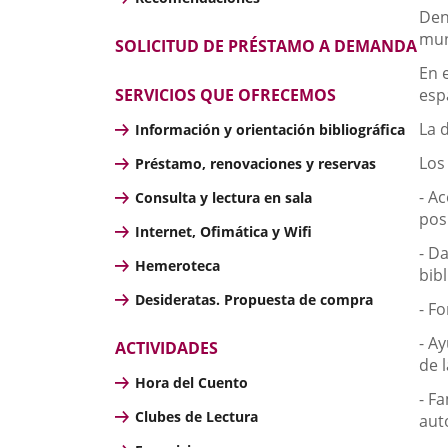
Den
mun
SOLICITUD DE PRÉSTAMO A DEMANDA
En 
SERVICIOS QUE OFRECEMOS
esp
La 
Información y orientación bibliográfica
Los
Préstamo, renovaciones y reservas
- A
Consulta y lectura en sala
pos
Internet, Ofimática y Wifi
- D
Hemeroteca
bibl
Desideratas. Propuesta de compra
- F
- A
ACTIVIDADES
de 
Hora del Cuento
- F
Clubes de Lectura
aut