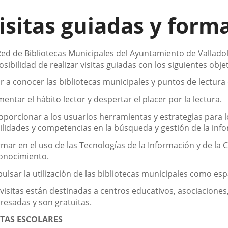
isitas guiadas y form
Link
to
nal
external
scripción
Red de Bibliotecas Municipales del Ayuntamiento de Valladol
n.
cation.
application.
osibilidad de realizar visitas guiadas con los siguientes obje
ar a conocer las bibliotecas municipales y puntos de lectura 
mentar el hábito lector y despertar el placer por la lectura.
roporcionar a los usuarios herramientas y estrategias para l
ilidades y competencias en la búsqueda y gestión de la inf
rmar en el uso de las Tecnologías de la Información y de la C
conocimiento.
pulsar la utilización de las bibliotecas municipales como es
 visitas están destinadas a centros educativos, asociaciones,
eresadas y son gratuitas.
ITAS ESCOLARES