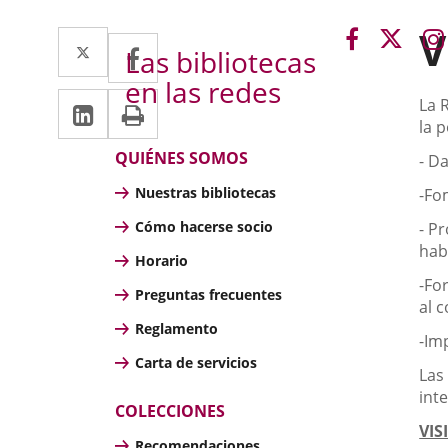
V
Link
Link
Twitter
Enlace
Facebook
Enlace
Las bibliotecas
to
to
a
a
en las redes
external
exter
Linkedin
Enlace
Print
De
La 
una
una
applicatio
appli
la p
a
aplicación
aplicación
Bibliotecas
QUIÉNES SOMOS
- D
una
externa.
externa.
Nuestras bibliotecas
-Fo
aplicación
Cómo hacerse socio
- P
externa.
hab
Horario
-Fo
Preguntas frecuentes
al 
Reglamento
-Im
Carta de servicios
Las
int
COLECCIONES
VIS
Recomendaciones