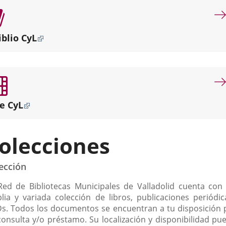
por
misión
dotar
iblio CyL
de
servicios
bibliotecarios
de
proximidad
a
e CyL
los
diferentes
puntos
olecciones
de
la
ciudad.
ección
scripción
Red de Bibliotecas Municipales de Valladolid cuenta con
lia y variada colección de libros, publicaciones periódic
s. Todos los documentos se encuentran a tu disposición 
consulta y/o préstamo. Su localización y disponibilidad pu