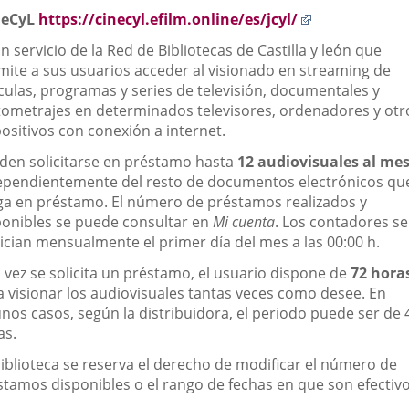
Enlace
neCyL
https://cinecyl.efilm.online/es/jcyl/
a
n servicio de la Red de Bibliotecas de Castilla y león que
una
mite a sus usuarios acceder al visionado en streaming de
aplicación
ículas, programas y series de televisión, documentales y
externa.
tometrajes en determinados televisores, ordenadores y otr
ositivos con conexión a internet.
den solicitarse en préstamo hasta
12 audiovisuales al me
ependientemente del resto de documentos electrónicos qu
ga en préstamo. El número de préstamos realizados y
ponibles se puede consultar en
Mi cuenta
. Los contadores se
nician mensualmente el primer día del mes a las 00:00 h.
 vez se solicita un préstamo, el usuario dispone de
72 hora
a visionar los audiovisuales tantas veces como desee. En
unos casos, según la distribuidora, el periodo puede ser de 
as.
biblioteca se reserva el derecho de modificar el número de
stamos disponibles o el rango de fechas en que son efectivo