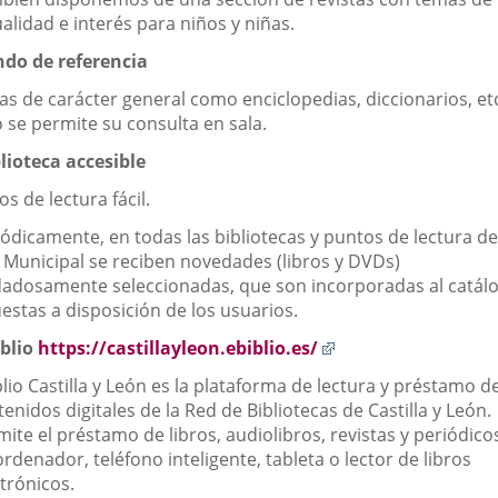
alidad e interés para niños y niñas.
ndo de referencia
as de carácter general como enciclopedias, diccionarios, et
 se permite su consulta en sala.
blioteca accesible
os de lectura fácil.
ódicamente, en todas las bibliotecas y puntos de lectura de
 Municipal se reciben novedades (libros y DVDs)
dadosamente seleccionadas, que son incorporadas al catál
estas a disposición de los usuarios.
Enlace
iblio
https://castillayleon.ebiblio.es/
a
lio Castilla y León es la plataforma de lectura y préstamo d
una
enidos digitales de la Red de Bibliotecas de Castilla y León.
aplicación
ite el préstamo de libros, audiolibros, revistas y periódico
externa.
rdenador, teléfono inteligente, tableta o lector de libros
trónicos.