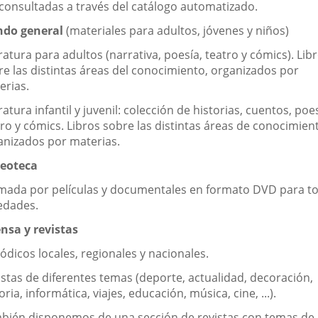
 consultadas a través del catálogo automatizado.
ndo general
(materiales para adultos, jóvenes y niños)
ratura para adultos (narrativa, poesía, teatro y cómics). Lib
re las distintas áreas del conocimiento, organizados por
erias.
ratura infantil y juvenil: colección de historias, cuentos, poes
ro y cómics. Libros sobre las distintas áreas de conocimien
anizados por materias.
deoteca
mada por películas y documentales en formato DVD para t
 edades.
ensa y revistas
ódicos locales, regionales y nacionales.
istas de diferentes temas (deporte, actualidad, decoración,
oria, informática, viajes, educación, música, cine, ...).
bién disponemos de una sección de revistas con temas de