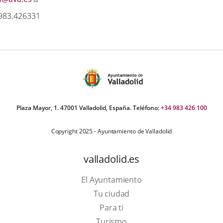
a
 983.426331
una
aplicación
externa.
Plaza Mayor, 1. 47001 Valladolid, España. Teléfono:
+34 983 426 100
Copyright 2025 - Ayuntamiento de Valladolid
valladolid.es
El Ayuntamiento
Tu ciudad
Para ti
This
Turismo