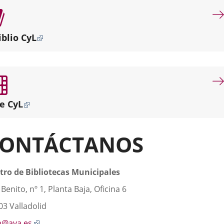
por
misión
dotar
iblio CyL
de
servicios
bibliotecarios
de
proximidad
a
e CyL
los
diferentes
puntos
ONTÁCTANOS
de
la
ciudad.
scripción
tro de Bibliotecas Municipales
Benito, nº 1, Planta Baja, Oficina 6
03 Valladolid
Enlace
@ava.es