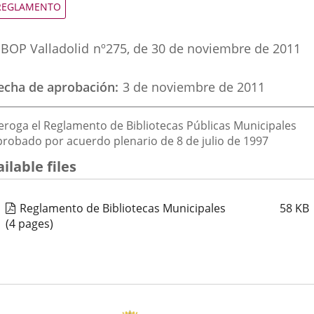
ipo
REGLAMENTO
e
ormativa
eferencia
BOP Valladolid
nº
275
, de 30 de noviembre de 2011
oletin
echa de aprobación
3 de noviembre de 2011
escripción
eroga el Reglamento de Bibliotecas Públicas Municipales
probado por acuerdo plenario de 8 de julio de 1997
ilable files
Reglamento de Bibliotecas Municipales
58
KB
(4 pages)