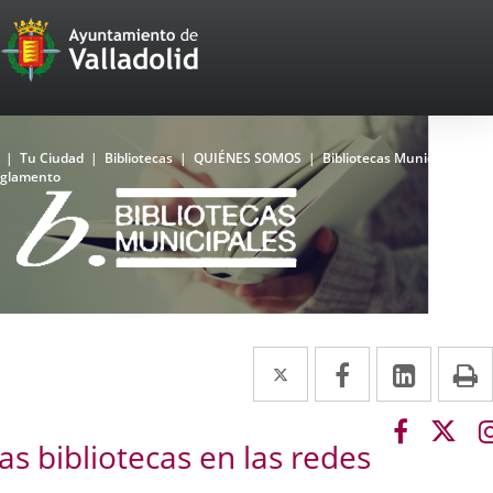
Portal
Jump to content
Web
del
Ayuntamiento
Home
Tu Ciudad
Bibliotecas
QUIÉNES SOMOS
Bibliotecas Municipales,
glamento
de
Valladolid
Bibliotecas
La
Top
Red
Municipal
Twitter
Enlace
Facebook
Enlace
Linked
Enlace
P
de
a
a
a
Bibliotecas
del
Link
Link
una
una
una
Ayuntamiento
as bibliotecas en las redes
to
to
de
aplicación
aplicación
aplica
external
exte