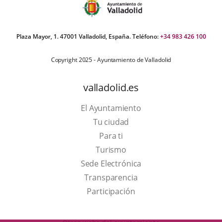
Plaza Mayor, 1. 47001 Valladolid, España. Teléfono:
+34 983 426 100
Copyright 2025 - Ayuntamiento de Valladolid
valladolid.es
El Ayuntamiento
Tu ciudad
Para ti
This
Turismo
link
Link
Sede Electrónica
will
to
Transparencia
open
external
Participación
in
application.
a