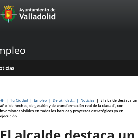
Portal
Jump to content
Web
del
Ayuntamiento
mpleo
de
Valladolid
ome
rvicios
entros
yudas
ormativas
blicaciones
oticias
genda
ubvenciones
Home
Tu Ciudad
Empleo
De utilidad...
Noticias
El alcalde destaca un
año “de hechos, de gestión y de transformación real de la ciudad”, con
inversiones visibles en todos los barrios y proyectos estratégicos ya en
ejecución
El alcalde destaca un