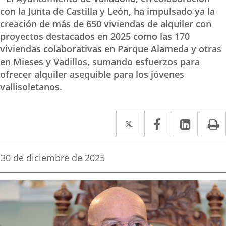
con la Junta de Castilla y León, ha impulsado ya la
creación de más de 650 viviendas de alquiler con
proyectos destacados en 2025 como las 170
viviendas colaborativas en Parque Alameda y otras
en Mieses y Vadillos, sumando esfuerzos para
ofrecer alquiler asequible para los jóvenes
vallisoletanos.
Twitter
Enlace
Facebook
Enlace
Linked
Enlace
P
a
a
a
una
una
una
Fecha
30 de diciembre de 2025
de
aplicación
aplicación
aplica
la
noticia
externa.
externa.
extern