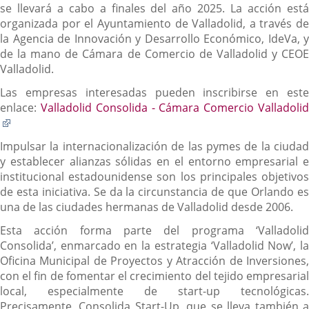
se llevará a cabo a finales del año 2025. La acción está
organizada por el Ayuntamiento de Valladolid, a través de
la Agencia de Innovación y Desarrollo Económico, IdeVa, y
de la mano de Cámara de Comercio de Valladolid y CEOE
Valladolid.
Las empresas interesadas pueden inscribirse en este
enlace:
Valladolid Consolida - Cámara Comercio Valladoli
Enlace
a
Impulsar la internacionalización de las pymes de la ciudad
una
y establecer alianzas sólidas en el entorno empresarial e
aplicación
institucional estadounidense son los principales objetivos
externa.
de esta iniciativa. Se da la circunstancia de que Orlando es
una de las ciudades hermanas de Valladolid desde 2006.
Esta acción forma parte del programa ‘Valladolid
Consolida’, enmarcado en la estrategia ‘Valladolid Now’, la
Oficina Municipal de Proyectos y Atracción de Inversiones,
con el fin de fomentar el crecimiento del tejido empresarial
local, especialmente de start-up tecnológicas.
Precisamente, Consolida Start-Up, que se lleva también a