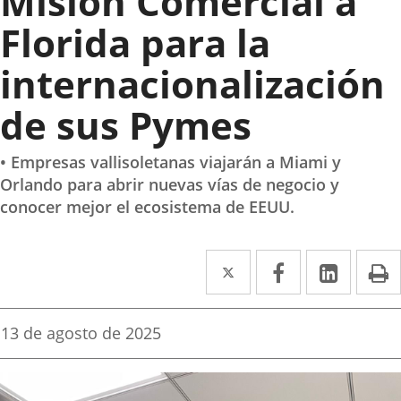
Misión Comercial a
Florida para la
internacionalización
de sus Pymes
• Empresas vallisoletanas viajarán a Miami y
Orlando para abrir nuevas vías de negocio y
conocer mejor el ecosistema de EEUU.
Twitter
Enlace
Facebook
Enlace
Linked
Enlace
P
a
a
a
una
una
una
Fecha
13 de agosto de 2025
de
aplicación
aplicación
aplica
la
noticia
externa.
externa.
extern