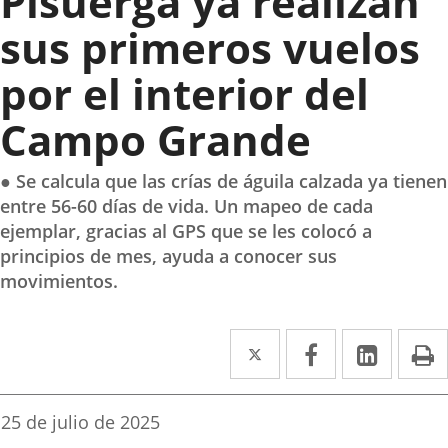
Pisuerga ya realizan
sus primeros vuelos
por el interior del
Campo Grande
● Se calcula que las crías de águila calzada ya tienen
entre 56-60 días de vida. Un mapeo de cada
ejemplar, gracias al GPS que se les colocó a
principios de mes, ayuda a conocer sus
movimientos.
Twitter
Enlace
Facebook
Enlace
Linked
Enlace
P
a
a
a
una
una
una
Fecha
25 de julio de 2025
de
aplicación
aplicación
aplica