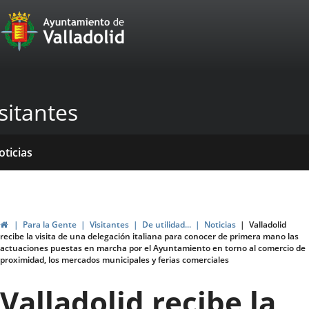
Portal
Jump to content
Web
del
Ayuntamiento
sitantes
de
Valladolid
ome
rvicios
entros
yudas
ormativas
blicaciones
oticias
genda
ubvenciones
Home
Para la Gente
Visitantes
De utilidad...
Noticias
Valladolid
recibe la visita de una delegación italiana para conocer de primera mano las
actuaciones puestas en marcha por el Ayuntamiento en torno al comercio de
proximidad, los mercados municipales y ferias comerciales
Valladolid recibe la