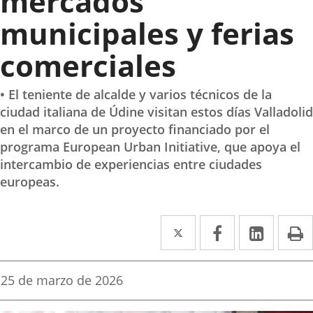
mercados
municipales y ferias
comerciales
• El teniente de alcalde y varios técnicos de la
ciudad italiana de Údine visitan estos días Valladolid
en el marco de un proyecto financiado por el
programa European Urban Initiative, que apoya el
intercambio de experiencias entre ciudades
europeas.
Twitter
Enlace
Facebook
Enlace
Linked
Enlace
P
a
a
a
una
una
una
Fecha
25 de marzo de 2026
de
aplicación
aplicación
aplica
la