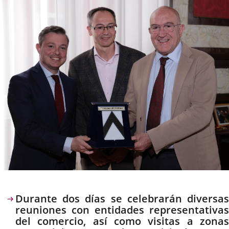
noticia
externa.
externa.
extern
Descripción
Durante dos días se celebrarán diversas
reuniones con entidades representativas
del comercio, así como visitas a zonas