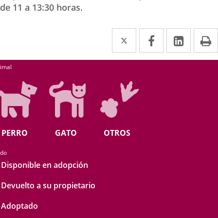
de 11 a 13:30 horas.
Twitter
Enlace
Facebook
Enlace
Linked
Enlace
P
a
a
a
earch
una
una
una
imal
aplicación
aplicación
aplica
externa.
externa.
extern
PERRO
GATO
OTROS
ado
Disponible en adopción
Devuelto a su propietario
Adoptado