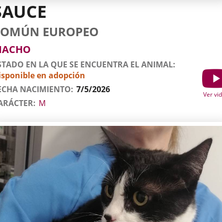
SAUCE
tos
imal
to
za
xo
deo
COMÚN EUROPEO
l
imal
MACHO
STADO EN LA QUE SE ENCUENTRA EL ANIMAL
isponible en adopción
Show
ECHA NACIMIENTO
7/5/2026
Ver vi
ARÁCTER
M