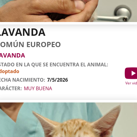
LAVANDA
tos
imal
to
za
xo
deo
COMÚN EUROPEO
l
imal
AVANDA
STADO EN LA QUE SE ENCUENTRA EL ANIMAL
doptado
Show
ECHA NACIMIENTO
7/5/2026
Ver vi
ARÁCTER
MUY BUENA