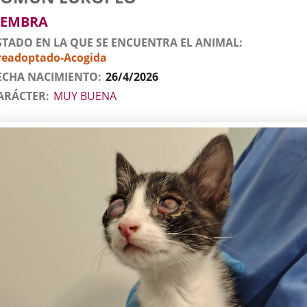
l
imal
EMBRA
STADO EN LA QUE SE ENCUENTRA EL ANIMAL
readoptado-Acogida
ECHA NACIMIENTO
26/4/2026
ARÁCTER
MUY BUENA