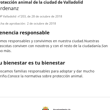
rotección animal de la ciudad de Valladolid
rdenanz
ipo
ferencia
P Valladolid
nº
203
, de 28 de octubre de 2018
letin
e
cha de aprobación
2 de octubre de 2018
ormativa
enencia responsable
mos responsables y convivimos en nuestra ciudad.Nuestras
scotas conviven con nosotros y con el resto de la ciudadanía.Son
no más.
u bienestar es tu bienestar
scamos familias responsables para adoptar y dar mucho
riño.Conoce la normativa sobre protección animal.