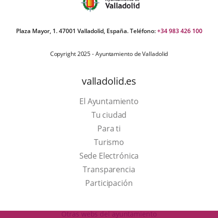
Plaza Mayor, 1. 47001 Valladolid, España. Teléfono:
+34 983 426 100
Copyright 2025 - Ayuntamiento de Valladolid
valladolid.es
El Ayuntamiento
Tu ciudad
Para ti
This
Turismo
link
Link
Sede Electrónica
will
to
Transparencia
open
external
Participación
in
application.
a
Otras webs del ayuntamiento