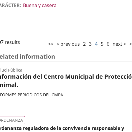
ARÁCTER
Buena y casera
07 results
<<
< previous
2
3
4
5
6
next >
>
elated information
lud Pública
nformación del Centro Municipal de Protecci
nimal.
NFORMES PERIODICOS DEL CMPA
ategoría
ORDENANZA
rdenanza reguladora de la convivencia responsable y