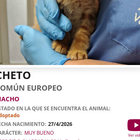
CHETO
tos
imal
to
za
xo
deo
COMÚN EUROPEO
l
imal
MACHO
STADO EN LA QUE SE ENCUENTRA EL ANIMAL
doptado
ECHA NACIMIENTO
27/4/2026
Show
ARÁCTER
MUY BUENO
Ver vi