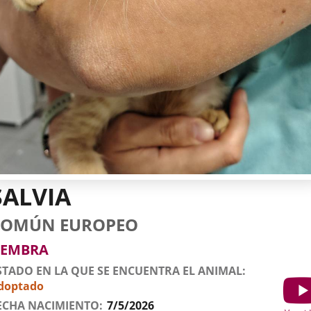
SALVIA
tos
imal
to
za
xo
deo
COMÚN EUROPEO
l
imal
EMBRA
STADO EN LA QUE SE ENCUENTRA EL ANIMAL
doptado
Show
ECHA NACIMIENTO
7/5/2026