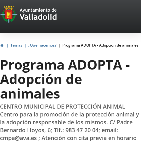
Portal
Jump to content
Web
del
Ayuntamiento
Home
Temas
¿Qué hacemos?
Programa ADOPTA - Adopción de animales
de
Programa ADOPTA -
Valladolid
Adopción de
animales
CENTRO MUNICIPAL DE PROTECCIÓN ANIMAL -
Centro para la promoción de la protección animal y
la adopción responsable de los mismos. C/ Padre
Bernardo Hoyos, 6; Tlf.: 983 47 20 04; email:
cmpa@ava.es ; Atención con cita previa en horario