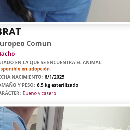
BRAT
tos
imal
to
za
xo
uropeo Comun
l
imal
acho
STADO EN LA QUE SE ENCUENTRA EL ANIMAL
isponible en adopción
ECHA NACIMIENTO
6/1/2025
AMAÑO Y PESO
6.5 kg esterilizado
ARÁCTER
Bueno y casero