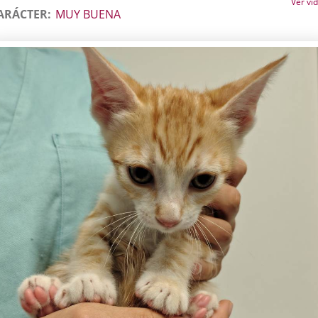
Ver vi
ARÁCTER
MUY BUENA