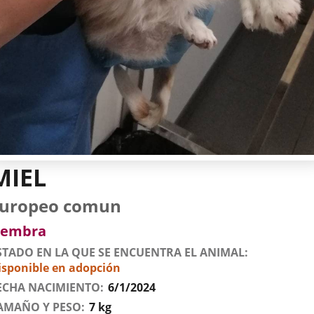
MIEL
tos
imal
to
za
xo
uropeo comun
l
imal
embra
STADO EN LA QUE SE ENCUENTRA EL ANIMAL
isponible en adopción
ECHA NACIMIENTO
6/1/2024
AMAÑO Y PESO
7 kg