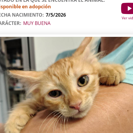
STADO EN LA QUE SE ENCUENTRA EL ANIMAL
isponible en adopción
Show
ECHA NACIMIENTO
7/5/2026
Ver vi
ARÁCTER
MUY BUENA