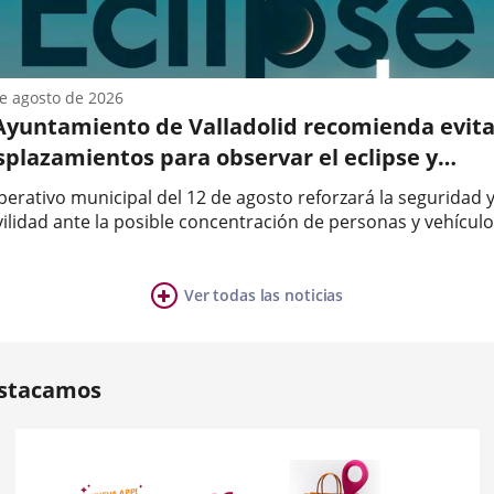
o
e agosto de 2026
tes
 Ayuntamiento de Valladolid recomienda evita
s...
splazamientos para observar el eclipse y
orizar los entornos próximos al domicilio
perativo municipal del 12 de agosto reforzará la seguridad y
ilidad ante la posible concentración de personas y vehículo
r
ntamiento de Valladolid recuerda a la ciudadanía que el
a
imo miércoles, 12 de agosto, tendrá lugar un eclipse solar..
onamiento
Ver todas las noticias
ia
mber
ers:
stacamos