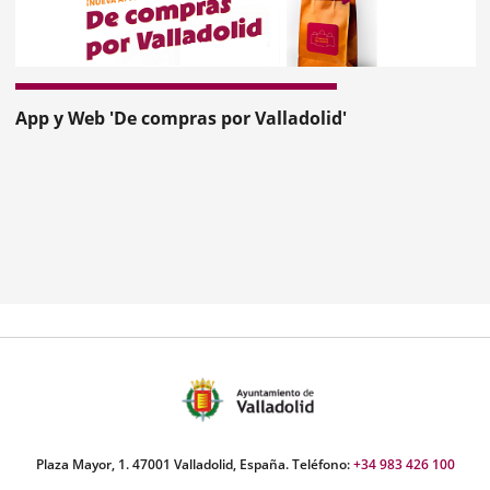
revius
App y Web 'De compras por Valladolid'
mber
ers:
Plaza Mayor, 1. 47001 Valladolid, España. Teléfono:
+34 983 426 100