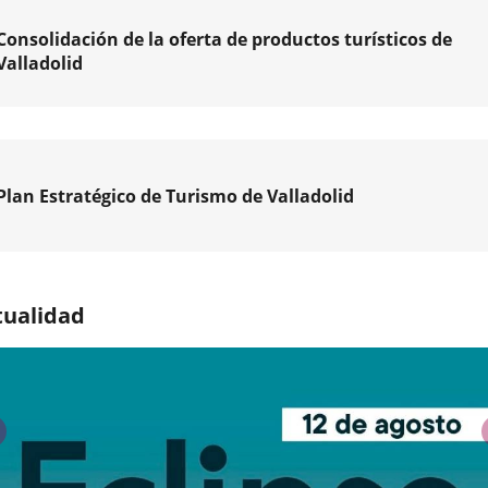
Consolidación de la oferta de productos turísticos de
Valladolid
re
Plan Estratégico de Turismo de Valladolid
ración
o-
a,
égico
tualidad
egia
mo
ción
lid,
previus
olid
a
ca,