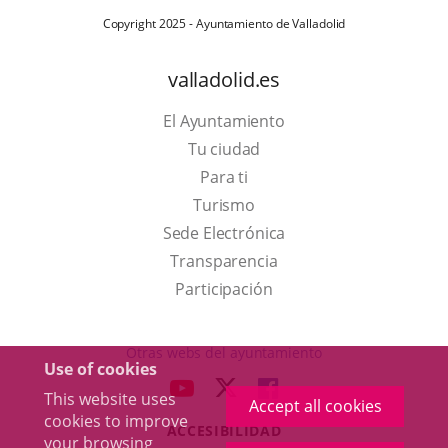
Copyright 2025 - Ayuntamiento de Valladolid
valladolid.es
El Ayuntamiento
Tu ciudad
Para ti
This
Turismo
link
Link
Sede Electrónica
will
to
Transparencia
open
external
Participación
in
application.
a
Otras webs del ayuntamiento
Use of cookies
pop-
aderSocial
LINK
LINK
LINK
This website uses
up
Accept all cookies
TO
TO
TO
cookies to improve
window.
ACCESIBILIDAD
EXTERNAL
EXTERNAL
EXTERNAL
your browsing