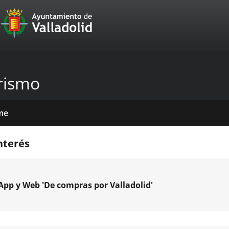
Portal
Jump to content
Web
del
Ayuntamiento
rismo
de
Valladolid
me
icios
tros
cias
nda
nterés
ace
cación
App y Web 'De compras por Valladolid'
rna.