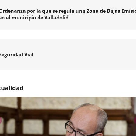
a
Ordenanza por la que se regula una Zona de Bajas Emisi
ará
en el municipio de Valladolid
s
ntran
Seguridad Vial
nes
ón
da
amiento
tualidad
l
a
dad
s
,
os
ible
previus
a
pal)