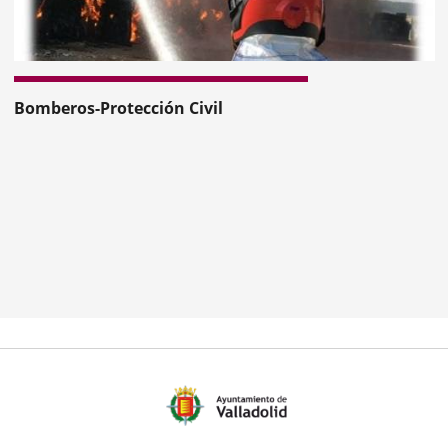
revius
Bomberos-Protección Civil
mber
ers: