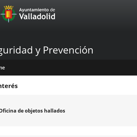
Portal
Jump to content
Web
del
Ayuntamiento
guridad y Prevención
de
Valladolid
me
icios
tros
mativas
licaciones
cias
nterés
Oficina de objetos hallados