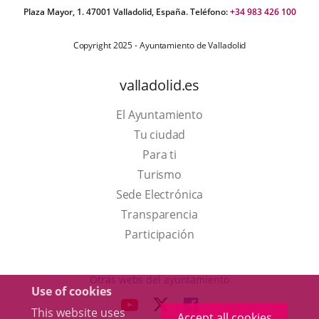
Plaza Mayor, 1. 47001 Valladolid, España. Teléfono:
+34 983 426 100
Copyright 2025 - Ayuntamiento de Valladolid
valladolid.es
El Ayuntamiento
Tu ciudad
Para ti
This
Turismo
link
Link
Sede Electrónica
will
to
Transparencia
open
external
Participación
in
application.
a
Otras webs del ayuntamiento
Use of cookies
pop-
aderSocial
LINK
LINK
LINK
This website uses
up
Accept all cookies