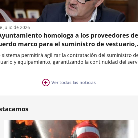
d
olid
SVA),
e julio de 2026
icación
 Ayuntamiento homologa a los proveedores de
..
a
uerdo marco para el suministro de vestuario,
imiento
lzado y complementos para la Policía Municipa
 sistema permitirá agilizar la contratación del suministro d
Servicios de Extinción de Incendios y Protecci
tuario y equipamiento, garantizando la continuidad del serv
o
 vez finalizados los contratos anteriores.El Ayuntamiento h
il
a
obado la homologación de los proveedores del Acuerdo
co...
Ver todas las noticias
ia
mber
e.En
.
ers:
stacamos