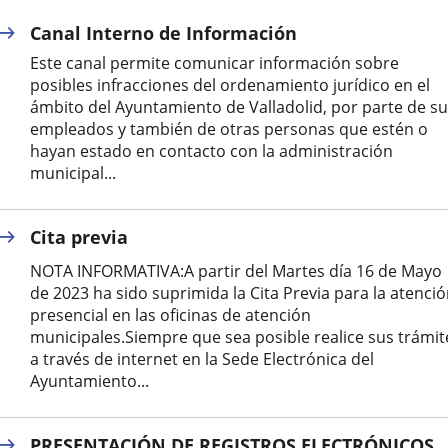
una
una
una
Canal Interno de Información
aplicación
aplicación
aplicación
Este canal permite comunicar información sobre
posibles infracciones del ordenamiento jurídico en el
externa.
externa.
externa.
ámbito del Ayuntamiento de Valladolid, por parte de s
empleados y también de otras personas que estén o
hayan estado en contacto con la administración
municipal...
Cita previa
NOTA INFORMATIVA:A partir del Martes día 16 de Mayo
de 2023 ha sido suprimida la Cita Previa para la atenci
presencial en las oficinas de atención
municipales.Siempre que sea posible realice sus trámit
a través de internet en la Sede Electrónica del
Ayuntamiento...
PRESENTACIÓN DE REGISTROS ELECTRÓNICOS