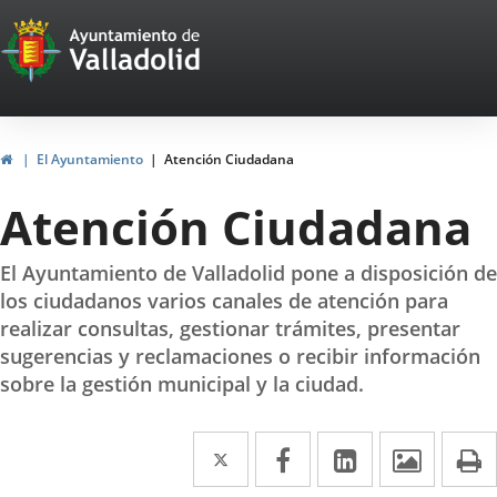
Portal
Web
del
Ayuntamiento
Home
El Ayuntamiento
Atención Ciudadana
de
Atención Ciudadana
Valladolid
El Ayuntamiento de Valladolid pone a disposición de
los ciudadanos varios canales de atención para
realizar consultas, gestionar trámites, presentar
sugerencias y reclamaciones o recibir información
sobre la gestión municipal y la ciudad.
Twitter
Enlace
Facebook
Enlace
Linkedin
Enlace
Image
P
a
a
a