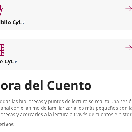
por
misión
dotar
iblio CyL
de
servicios
bibliotecarios
de
proximidad
a
e CyL
los
diferentes
puntos
ora del Cuento
de
la
ciudad.
scripción
odas las bibliotecas y puntos de lectura se realiza una sesi
anal con el ánimo de familiarizar a los más pequeños con l
iotecas y acercarles a la lectura a través de cuentos e histor
etivos
: