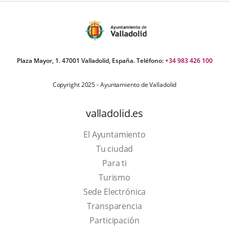
Plaza Mayor, 1. 47001 Valladolid, España. Teléfono:
+34 983 426 100
Copyright 2025 - Ayuntamiento de Valladolid
valladolid.es
El Ayuntamiento
Tu ciudad
Para ti
This
Turismo
link
Link
Sede Electrónica
will
to
Transparencia
open
external
Participación