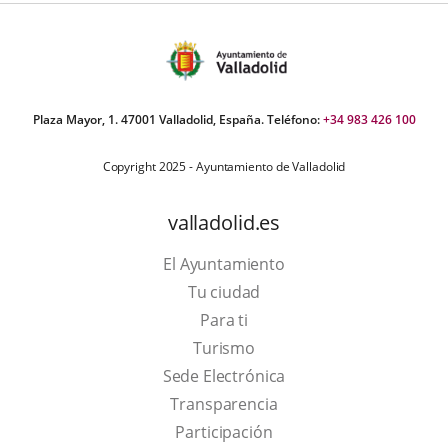
Plaza Mayor, 1. 47001 Valladolid, España. Teléfono:
+34 983 426 100
Copyright 2025 - Ayuntamiento de Valladolid
valladolid.es
El Ayuntamiento
Tu ciudad
Para ti
This
Turismo
link
Link
Sede Electrónica
will
to
Transparencia
open
external
Participación