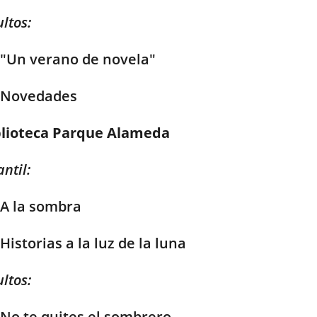
ltos:
"Un verano de novela"
Novedades
blioteca Parque Alameda
antil:
A la sombra
Historias a la luz de la luna
ltos:
No te quites el sombrero