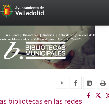
Portal
Jump to content
Web
del
Ayuntamiento
Home
Tu Ciudad
Bibliotecas
Noticias
Actividades y Talleres de la Red de
bliotecas Municipales de Valladolid para el Curso 2025-2026
de
Valladolid
Bibliotecas
La
Top
Red
Municipal
Twitter
Enlace
Facebook
Enlace
Linked
Enlace
P
de
a
a
a
Bibliotecas
del
Link
Link
una
una
una
Ayuntamiento
as bibliotecas en las redes
to
to
de
aplicación
aplicación
aplica
external
exte