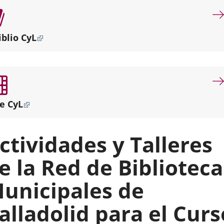
por
misión
dotar
iblio CyL
de
servicios
bibliotecarios
de
proximidad
a
e CyL
los
diferentes
puntos
ctividades y Talleres
de
la
e la Red de Biblioteca
ciudad.
unicipales de
alladolid para el Curs