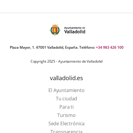
Plaza Mayor, 1. 47001 Valladolid, España. Teléfono:
+34 983 426 100
Copyright 2025 - Ayuntamiento de Valladolid
valladolid.es
El Ayuntamiento
Tu ciudad
Para ti
This
Turismo
link
Link
Sede Electrónica
will
to
Transparencia