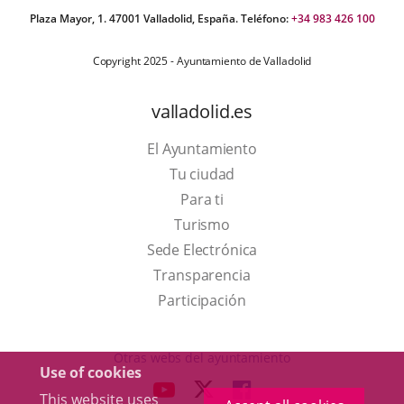
Plaza Mayor, 1. 47001 Valladolid, España. Teléfono:
+34 983 426 100
Copyright 2025 - Ayuntamiento de Valladolid
valladolid.es
El Ayuntamiento
Tu ciudad
Para ti
This
Turismo
link
Link
Sede Electrónica
will
to
Transparencia
open
external
Participación
in
application.
a
Otras webs del ayuntamiento
Use of cookies
pop-
aderSocial
LINK
LINK
LINK
This website uses
up