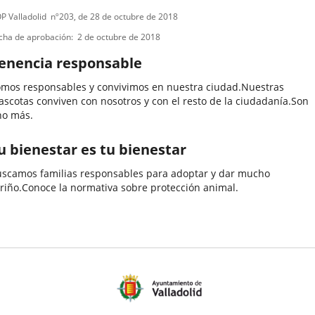
ipo
ferencia
P Valladolid
nº
203
, de 28 de octubre de 2018
letin
e
cha de aprobación
2 de octubre de 2018
ormativa
enencia responsable
mos responsables y convivimos en nuestra ciudad.Nuestras
scotas conviven con nosotros y con el resto de la ciudadanía.Son
no más.
u bienestar es tu bienestar
scamos familias responsables para adoptar y dar mucho
riño.Conoce la normativa sobre protección animal.