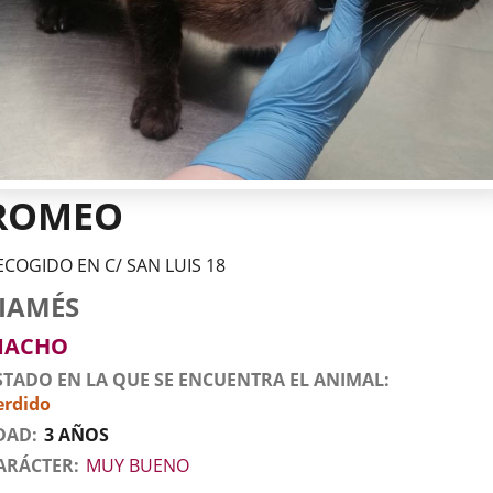
ROMEO
ECOGIDO EN C/ SAN LUIS 18
tos
imal
to
za
xo
IAMÉS
l
imal
MACHO
STADO EN LA QUE SE ENCUENTRA EL ANIMAL
erdido
DAD
3 AÑOS
ARÁCTER
MUY BUENO