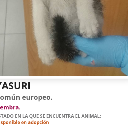
YASURI
tos
imal
to
za
xo
omún europeo.
l
imal
embra.
STADO EN LA QUE SE ENCUENTRA EL ANIMAL
isponible en adopción