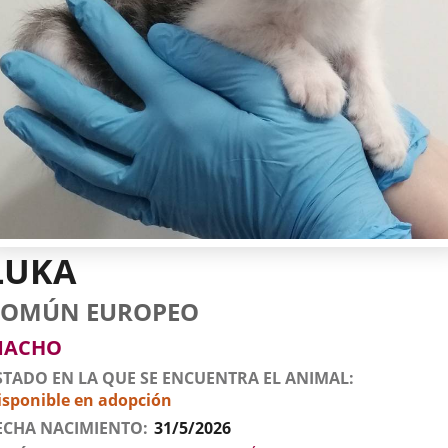
LUKA
tos
imal
to
za
xo
COMÚN EUROPEO
l
imal
MACHO
STADO EN LA QUE SE ENCUENTRA EL ANIMAL
isponible en adopción
ECHA NACIMIENTO
31/5/2026