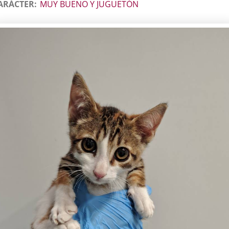
ARÁCTER
MUY BUENO Y JUGUETÓN