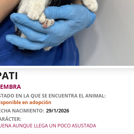
PATI
tos
imal
to
xo
EMBRA
l
imal
STADO EN LA QUE SE ENCUENTRA EL ANIMAL
isponible en adopción
ECHA NACIMIENTO
29/1/2026
ARÁCTER
UENA AUNQUE LLEGA UN POCO ASUSTADA