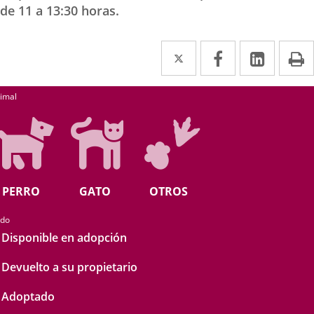
de 11 a 13:30 horas.
Twitter
Enlace
Facebook
Enlace
Linked
Enlace
P
a
a
a
earch
una
una
una
imal
aplicación
aplicación
aplica
externa.
externa.
extern
PERRO
GATO
OTROS
ado
Disponible en adopción
Devuelto a su propietario
Adoptado