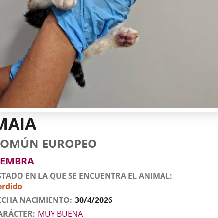
MAIA
tos
imal
to
za
xo
COMÚN EUROPEO
l
imal
EMBRA
STADO EN LA QUE SE ENCUENTRA EL ANIMAL
erdido
ECHA NACIMIENTO
30/4/2026
ARÁCTER
MUY BUENA