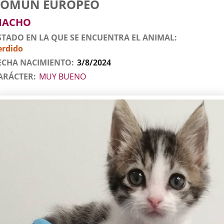
COMÚN EUROPEO
l
imal
MACHO
STADO EN LA QUE SE ENCUENTRA EL ANIMAL
erdido
ECHA NACIMIENTO
3/8/2024
ARÁCTER
MUY BUENO