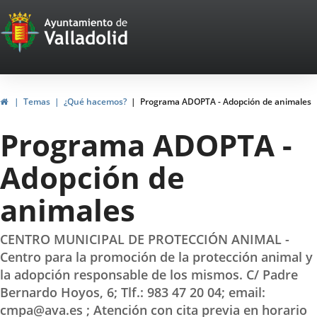
Portal
Jump to content
Web
del
Ayuntamiento
Home
Temas
¿Qué hacemos?
Programa ADOPTA - Adopción de animales
de
Programa ADOPTA -
Valladolid
Adopción de
animales
CENTRO MUNICIPAL DE PROTECCIÓN ANIMAL -
Centro para la promoción de la protección animal y
la adopción responsable de los mismos. C/ Padre
Bernardo Hoyos, 6; Tlf.: 983 47 20 04; email:
cmpa@ava.es ; Atención con cita previa en horario