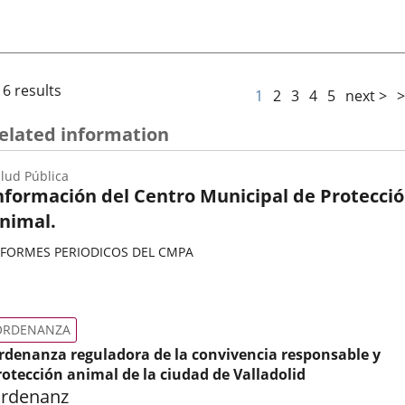
16 results
1
2
3
4
5
next >
>
elated information
lud Pública
nformación del Centro Municipal de Protecci
nimal.
NFORMES PERIODICOS DEL CMPA
ategoría
ORDENANZA
rdenanza reguladora de la convivencia responsable y
rotección animal de la ciudad de Valladolid
rdenanz