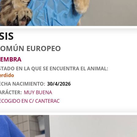
SIS
tos
imal
to
za
xo
COMÚN EUROPEO
l
imal
EMBRA
STADO EN LA QUE SE ENCUENTRA EL ANIMAL
erdido
ECHA NACIMIENTO
30/4/2026
ARÁCTER
MUY BUENA
ECOGIDO EN C/ CANTERAC