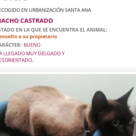
ECOGIDO EN URBANIZACIÓN SANTA ANA
tos
imal
to
xo
ACHO CASTRADO
l
imal
STADO EN LA QUE SE ENCUENTRA EL ANIMAL
evuelto a su propietario
ARÁCTER
BUENO
A LLEGADO MUY DELGADO Y
ESORIENTADO.