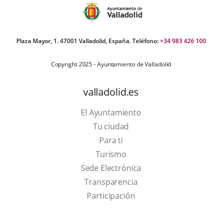
Plaza Mayor, 1. 47001 Valladolid, España. Teléfono:
+34 983 426 100
Copyright 2025 - Ayuntamiento de Valladolid
valladolid.es
El Ayuntamiento
Tu ciudad
Para ti
This
Turismo
link
Link
Sede Electrónica
will
to
Transparencia
open
external
Participación
in
application.