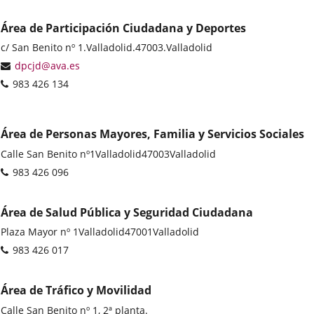
Área de Participación Ciudadana y Deportes
Postal
c/ San Benito nº 1.
Valladolid.
47003.
Valladolid
address
Email
dpcjd@ava.es
Phones
983 426 134
Área de Personas Mayores, Familia y Servicios Sociales
Postal
Calle San Benito nº1
Valladolid
47003
Valladolid
address
Phones
983 426 096
Área de Salud Pública y Seguridad Ciudadana
Postal
Plaza Mayor nº 1
Valladolid
47001
Valladolid
address
Phones
983 426 017
Área de Tráfico y Movilidad
Postal
Calle San Benito nº 1, 2ª planta.