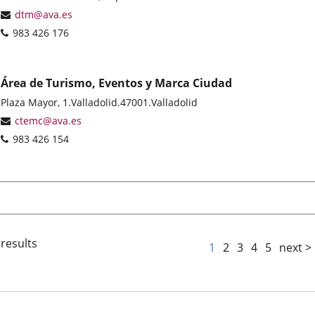
address
Email
dtm@ava.es
Phones
983 426 176
Área de Turismo, Eventos y Marca Ciudad
Postal
Plaza Mayor, 1.
Valladolid.
47001.
Valladolid
address
Email
ctemc@ava.es
Phones
983 426 154
 results
1
2
3
4
5
next >