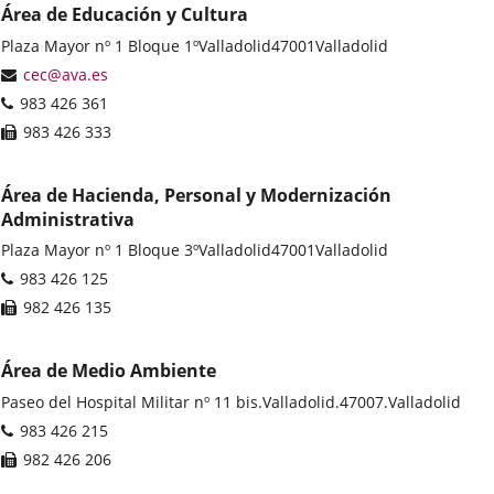
Área de Educación y Cultura
Postal
Plaza Mayor nº 1 Bloque 1º
Valladolid
47001
Valladolid
address
Email
cec@ava.es
Phones
983 426 361
Fax
983 426 333
Área de Hacienda, Personal y Modernización
Administrativa
Postal
Plaza Mayor nº 1 Bloque 3º
Valladolid
47001
Valladolid
address
Phones
983 426 125
Fax
982 426 135
Área de Medio Ambiente
Postal
Paseo del Hospital Militar nº 11 bis.
Valladolid.
47007.
Valladolid
address
Phones
983 426 215
Fax
982 426 206