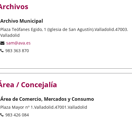
Archivos
Archivo Municipal
Postal
Plaza Teófanes Egido, 1 (Iglesia de San Agustín).
Valladolid.
47003.
address
Valladolid
Email
sam@ava.es
Phones
983 363 870
Área / Concejalía
Área de Comercio, Mercados y Consumo
Postal
Plaza Mayor nº 1.
Valladolid.
47001.
Valladolid
address
Phones
983 426 084