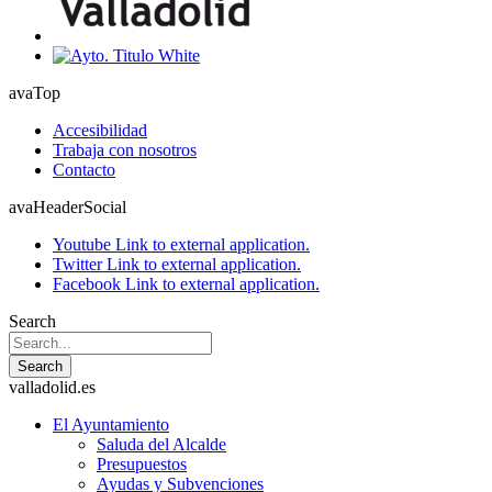
avaTop
Accesibilidad
Trabaja con nosotros
Contacto
avaHeaderSocial
Youtube
Link to external application.
Twitter
Link to external application.
Facebook
Link to external application.
Search
Search
valladolid.es
El Ayuntamiento
Saluda del Alcalde
Presupuestos
Ayudas y Subvenciones