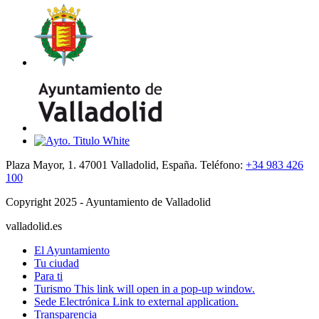
Plaza Mayor, 1. 47001 Valladolid, España. Teléfono:
+34 983 426
100
Copyright 2025 - Ayuntamiento de Valladolid
valladolid.es
El Ayuntamiento
Tu ciudad
Para ti
Turismo
This link will open in a pop-up window.
Sede Electrónica
Link to external application.
Transparencia